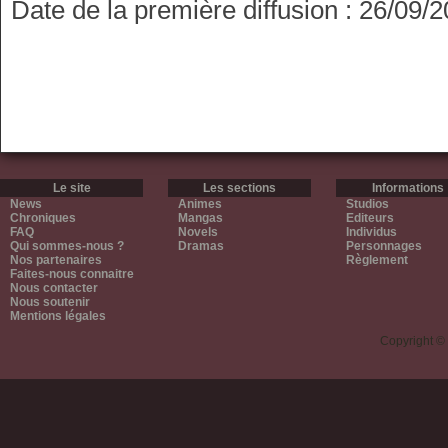
Date de la première diffusion : 26/09/
Le site
Les sections
Informations
News
Animes
Studios
Chroniques
Mangas
Editeurs
FAQ
Novels
Individus
Qui sommes-nous ?
Dramas
Personnages
Nos partenaires
Règlement
Faites-nous connaitre
Nous contacter
Nous soutenir
Mentions légales
Copyright ©