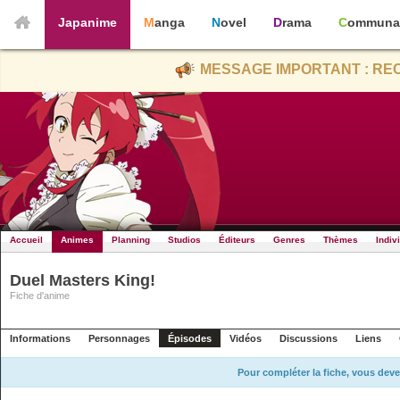
Japanime
Manga
Novel
Drama
Communa
MESSAGE IMPORTANT : REC
Accueil
Animes
Planning
Studios
Éditeurs
Genres
Thèmes
Indiv
Duel Masters King!
Fiche d'anime
Informations
Personnages
Épisodes
Vidéos
Discussions
Liens
Pour compléter la fiche, vous deve