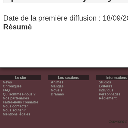
Date de la première diffusion : 18/09/
Résumé
Le site
Les sections
Informations
News
Animes
Studios
Chroniques
Mangas
Editeurs
FAQ
Novels
Individus
Qui sommes-nous ?
Dramas
Personnages
Nos partenaires
Règlement
Faites-nous connaitre
Nous contacter
Nous soutenir
Mentions légales
Copyright ©