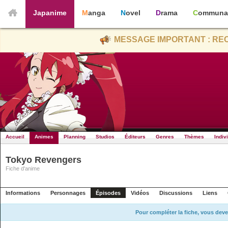
Japanime
Manga
Novel
Drama
Communa
MESSAGE IMPORTANT : REC
Accueil
Animes
Planning
Studios
Éditeurs
Genres
Thèmes
Indiv
Tokyo Revengers
Fiche d'anime
Informations
Personnages
Épisodes
Vidéos
Discussions
Liens
Pour compléter la fiche, vous deve