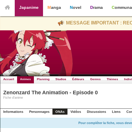
Japanime
Manga
Novel
Drama
Communa
MESSAGE IMPORTANT : REC
Accueil
Animes
Planning
Studios
Éditeurs
Genres
Thèmes
Indiv
Zenonzard The Animation - Episode 0
Fiche d'anime
Informations
Personnages
ONAs
Vidéos
Discussions
Liens
Con
Pour compléter la fiche, vous deve