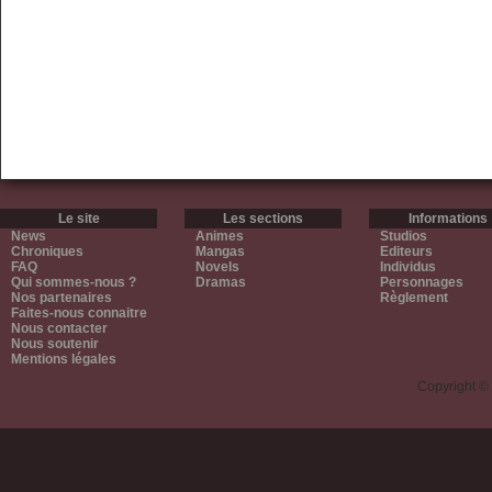
Le site
Les sections
Informations
News
Animes
Studios
Chroniques
Mangas
Editeurs
FAQ
Novels
Individus
Qui sommes-nous ?
Dramas
Personnages
Nos partenaires
Règlement
Faites-nous connaitre
Nous contacter
Nous soutenir
Mentions légales
Copyright ©