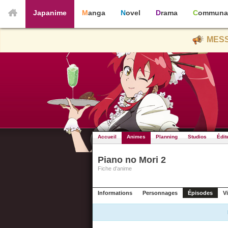
Japanime
Manga
Novel
Drama
Communa
MESS
Accueil
Animes
Planning
Studios
Édit
Piano no Mori 2
Fiche d'anime
Informations
Personnages
Épisodes
V