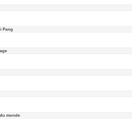
ei Pang
nage
e du monde