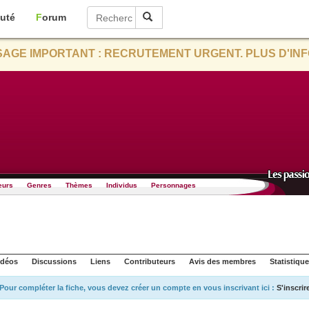
uté
Forum
AGE IMPORTANT : RECRUTEMENT URGENT. PLUS D'INF
eurs
Genres
Thèmes
Individus
Personnages
idéos
Discussions
Liens
Contributeurs
Avis des membres
Statistiqu
Pour compléter la fiche, vous devez créer un compte en vous inscrivant ici :
S'inscrir