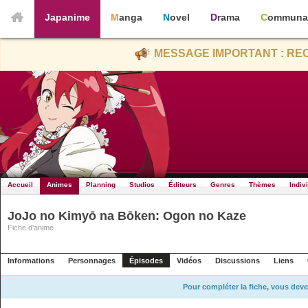
Japanime
Manga
Novel
Drama
Communa
MESSAGE IMPORTANT : REC
Accueil
Animes
Planning
Studios
Éditeurs
Genres
Thèmes
Indiv
JoJo no Kimyō na Bōken: Ogon no Kaze
Fiche d'anime
Informations
Personnages
Épisodes
Vidéos
Discussions
Liens
Pour compléter la fiche, vous deve