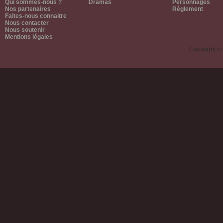
Qui sommes-nous ?
Dramas
Personnages
Nos partenaires
Règlement
Faites-nous connaitre
Nous contacter
Nous soutenir
Mentions légales
Copyright ©