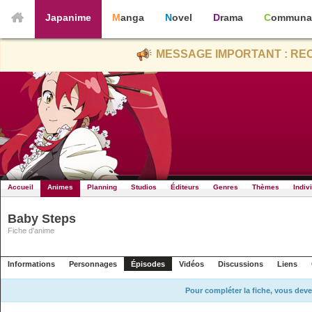
Japanime
Manga
Novel
Drama
Communa
MESSAGE IMPORTANT : REC
Accueil
Animes
Planning
Studios
Éditeurs
Genres
Thèmes
Indiv
Baby Steps
Fiche d'anime
Informations
Personnages
Épisodes
Vidéos
Discussions
Liens
Pour compléter la fiche, vous deve