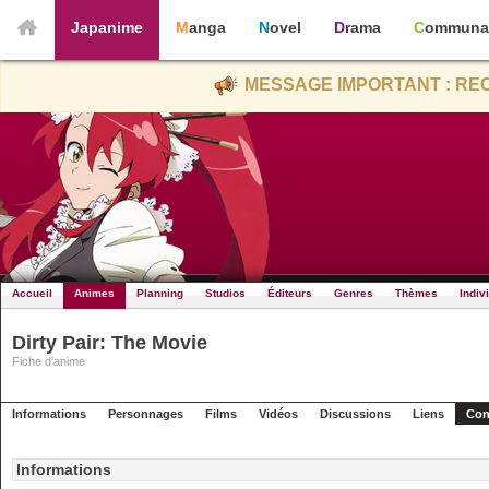
Japanime
Manga
Novel
Drama
Communa
MESSAGE IMPORTANT : REC
Accueil
Animes
Planning
Studios
Éditeurs
Genres
Thèmes
Indiv
Dirty Pair: The Movie
Fiche d'anime
Informations
Personnages
Films
Vidéos
Discussions
Liens
Con
Informations