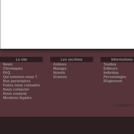
Le site
Les sections
Informations
News
Animes
Studios
Chroniques
Mangas
Editeurs
FAQ
Novels
Individus
Qui sommes-nous ?
Dramas
Personnages
Nos partenaires
Règlement
Faites-nous connaitre
Nous contacter
Nous soutenir
Mentions légales
Copyright ©