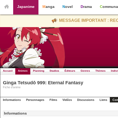
Japanime
Manga
Novel
Drama
Communa
MESSAGE IMPORTANT : REC
Accueil
Animes
Planning
Studios
Éditeurs
Genres
Thèmes
Indiv
Ginga Tetsudō 999: Eternal Fantasy
Fiche d'anime
Informations
Personnages
Films
Vidéos
Discussions
Liens
Con
Informations