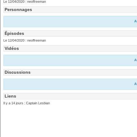
Le 12/04/2020 :
neoffreeman
Personnages
A
Épisodes
Le 12/04/2020 :
neoffreeman
Vidéos
A
Discussions
A
Liens
Il y a 14 jours :
Captain Lesbian