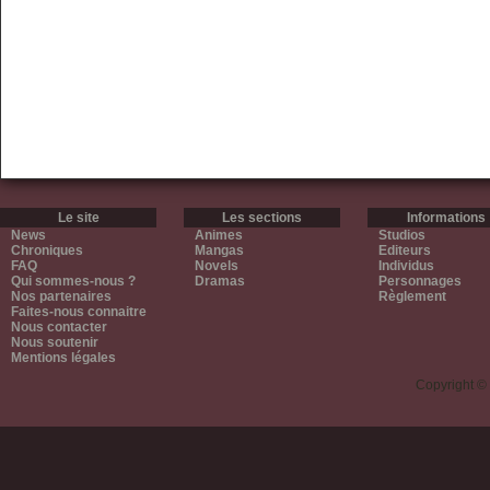
Le site
Les sections
Informations
News
Animes
Studios
Chroniques
Mangas
Editeurs
FAQ
Novels
Individus
Qui sommes-nous ?
Dramas
Personnages
Nos partenaires
Règlement
Faites-nous connaitre
Nous contacter
Nous soutenir
Mentions légales
Copyright ©