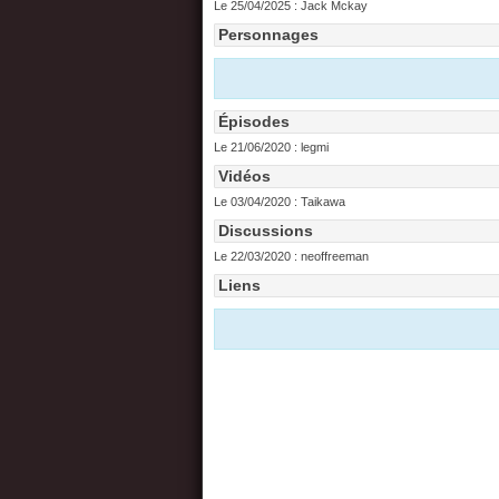
Le 25/04/2025 :
Jack Mckay
Personnages
Épisodes
Le 21/06/2020 :
legmi
Vidéos
Le 03/04/2020 :
Taikawa
Discussions
Le 22/03/2020 :
neoffreeman
Liens