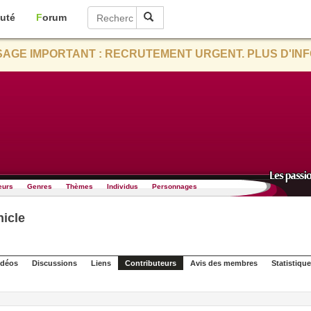
uté
Forum
AGE IMPORTANT : RECRUTEMENT URGENT. PLUS D'INF
eurs
Genres
Thèmes
Individus
Personnages
nicle
idéos
Discussions
Liens
Contributeurs
Avis des membres
Statistiqu