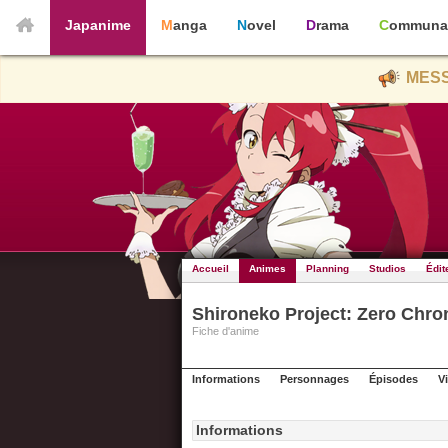
Japanime
Manga
Novel
Drama
Communa
MESS
Accueil
Animes
Planning
Studios
Édit
Shironeko Project: Zero Chro
Fiche d'anime
Informations
Personnages
Épisodes
V
Informations