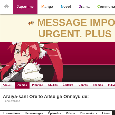
Japanime
Manga
Novel
Drama
Communa
MESSAGE IMPO
URGENT. PLUS 
Accueil
Animes
Planning
Studios
Éditeurs
Genres
Thèmes
Indiv
Araiya-san! Ore to Aitsu ga Onnayu de!
Fiche d'anime
Informations
Personnages
Épisodes
Vidéos
Discussions
Liens