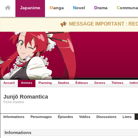
Japanime
Manga
Novel
Drama
Communa
MESSAGE IMPORTANT : REC
Accueil
Animes
Planning
Studios
Éditeurs
Genres
Thèmes
Indiv
Junjō Romantica
Fiche d'anime
Informations
Personnages
Épisodes
Vidéos
Discussions
Liens
Informations