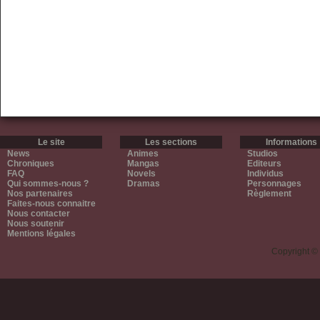
Le site
Les sections
Informations
News
Animes
Studios
Chroniques
Mangas
Editeurs
FAQ
Novels
Individus
Qui sommes-nous ?
Dramas
Personnages
Nos partenaires
Règlement
Faites-nous connaitre
Nous contacter
Nous soutenir
Mentions légales
Copyright ©