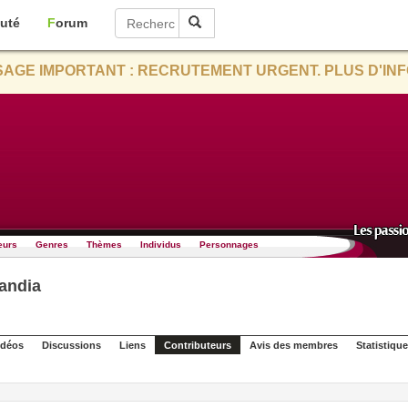
uté
Forum
AGE IMPORTANT : RECRUTEMENT URGENT. PLUS D'INF
eurs
Genres
Thèmes
Individus
Personnages
andia
idéos
Discussions
Liens
Contributeurs
Avis des membres
Statistiqu