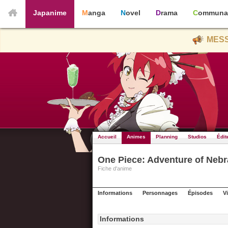
Japanime
Manga
Novel
Drama
Communa
MESS
Accueil
Animes
Planning
Studios
Édit
One Piece: Adventure of Nebr
Fiche d'anime
Informations
Personnages
Épisodes
V
Informations