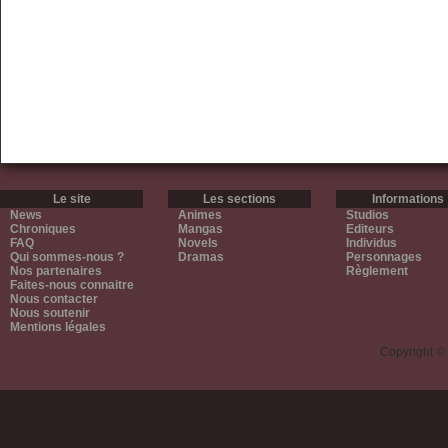
Le site
Les sections
Informations
News
Animes
Studios
Chroniques
Mangas
Editeurs
FAQ
Novels
Individus
Qui sommes-nous ?
Dramas
Personnages
Nos partenaires
Règlement
Faites-nous connaitre
Nous contacter
Nous soutenir
Mentions légales
Copyright ©