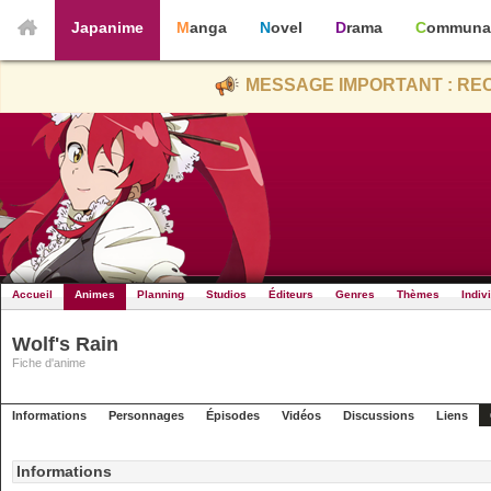
Japanime
Manga
Novel
Drama
Communa
MESSAGE IMPORTANT : REC
Accueil
Animes
Planning
Studios
Éditeurs
Genres
Thèmes
Indiv
Wolf's Rain
Fiche d'anime
Informations
Personnages
Épisodes
Vidéos
Discussions
Liens
Informations