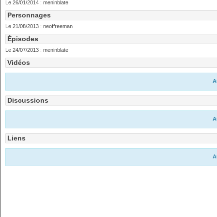
Le 26/01/2014 :
meninblate
Personnages
Le 21/08/2013 :
neoffreeman
Épisodes
Le 24/07/2013 :
meninblate
Vidéos
A
Discussions
A
Liens
A