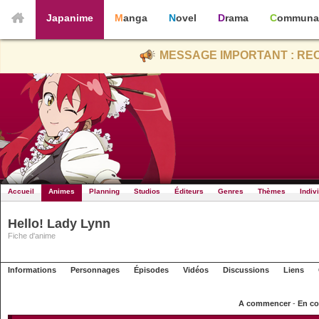
Japanime
Manga
Novel
Drama
Communa
MESSAGE IMPORTANT : REC
Accueil
Animes
Planning
Studios
Éditeurs
Genres
Thèmes
Indiv
Hello! Lady Lynn
Fiche d'anime
Informations
Personnages
Épisodes
Vidéos
Discussions
Liens
A commencer
-
En co