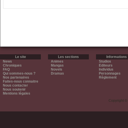
Le site
Les sections
Informations
News
Animes
Studios
Chroniques
Mangas
Editeurs
FAQ
Novels
Individus
Qui sommes-nous ?
Dramas
Personnages
Nos partenaires
Règlement
Faites-nous connaitre
Nous contacter
Nous soutenir
Mentions légales
Copyright ©