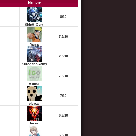
Membre
8/10
Shin0_Gem
7.5/10
Yama
7.5/10
Kurogane-Yamy
7.5/10
Axle51
7/10
clopay
6.5/10
luces
6.5/10