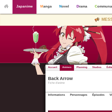
Japanime
Manga
Novel
Drama
Communa
MESS
Accueil
Animes
Planning
Studios
Édit
Back Arrow
Fiche d'anime
Informations
Personnages
Épisodes
V