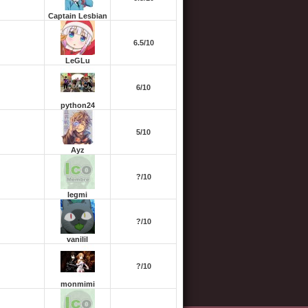
Captain Lesbian
6.5/10
LeGLu
6/10
python24
5/10
Ayz
?/10
legmi
?/10
vanilil
?/10
monmimi