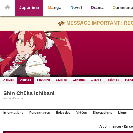
Japanime
Manga
Novel
Drama
Communa
MESSAGE IMPORTANT : REC
Accueil
Animes
Planning
Studios
Éditeurs
Genres
Thèmes
Indiv
Shin Chūka Ichiban!
Fiche d'anime
Informations
Personnages
Épisodes
Vidéos
Discussions
Liens
A commencer
-
En co