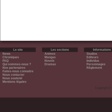
Le site
Les sections
Informations
News
Animes
Studios
Chroniques
Mangas
Editeurs
FAQ
Novels
Individus
Qui sommes-nous ?
Dramas
Personnages
Nos partenaires
Règlement
Faites-nous connaitre
Nous contacter
Nous soutenir
Mentions légales
Copyright ©