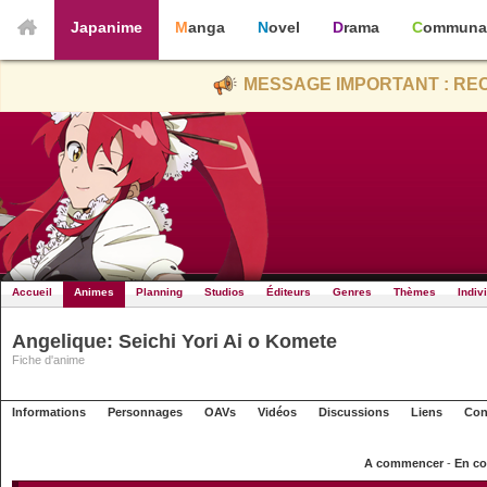
Japanime
Manga
Novel
Drama
Communa
MESSAGE IMPORTANT : REC
Accueil
Animes
Planning
Studios
Éditeurs
Genres
Thèmes
Indiv
Angelique: Seichi Yori Ai o Komete
Fiche d'anime
Informations
Personnages
OAVs
Vidéos
Discussions
Liens
Con
A commencer
-
En co