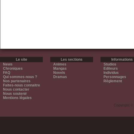
Le site
Les sections
Informations
News
Animes
Studios
Chroniques
Mangas
Editeurs
FAQ
Novels
Individus
Qui sommes-nous ?
Dramas
Personnages
Nos partenaires
Règlement
Faites-nous connaitre
Nous contacter
Nous soutenir
Mentions légales
Copyright ©