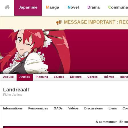
Japanime
Manga
Novel
Drama
Communa
MESSAGE IMPORTANT : REC
Accueil
Animes
Planning
Studios
Éditeurs
Genres
Thèmes
Indiv
Landreaall
Fiche d'anime
Informations
Personnages
OADs
Vidéos
Discussions
Liens
Con
A commencer
-
En co