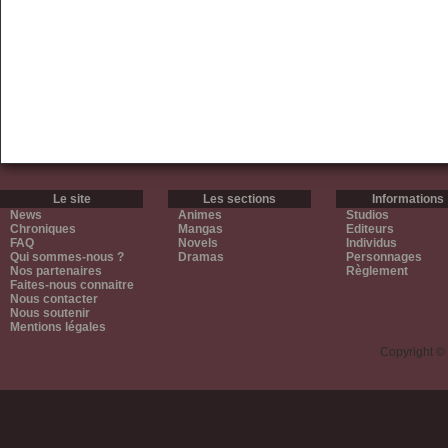
Le site
Les sections
Informations
News
Animes
Studios
Chroniques
Mangas
Editeurs
FAQ
Novels
Individus
Qui sommes-nous ?
Dramas
Personnages
Nos partenaires
Règlement
Faites-nous connaitre
Nous contacter
Nous soutenir
Mentions légales
Copyright ©