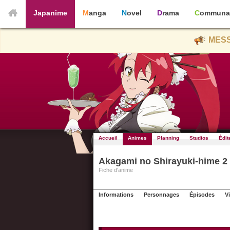
Japanime
Manga
Novel
Drama
Communa
MESS
Accueil
Animes
Planning
Studios
Édit
Akagami no Shirayuki-hime 2
Fiche d'anime
Informations
Personnages
Épisodes
V