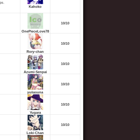
ps.
Kahoko
10/10
OnePieceLove78
10/10
Rory-chan
10/10
Azumi-Senpai
10/10
yuiiasuna
10/10
Yugara
10/10
Loki-Chan