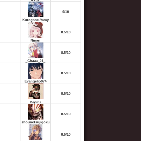
9/10
Kurogane-Yamy
8.5/10
Ninari
8.5/10
_Chaaa_21_
8.5/10
Evangelio974
8.5/10
vayant
8.5/10
shounetsujigoku
8.5/10