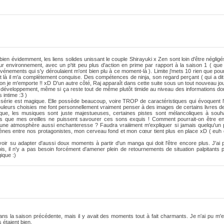
n évidemment, les liens solides unissant le couple Shirayuki x Zen sont loin d'être négligés
ur environnement, avec un p'tit peu plus d'action en prime par rapport à la saison 1 ( que
énements qui s'y déroulaient m'ont bien plu à ce moment-là ). Limite j'mets 10 rien que pou
t là il m'a complètement conquise. Des compétences de ninja, son regard perçant ( qui a dit
don je m'emporte !! xD D'un autre côté, Raj apparaît dans cette suite sous un tout nouveau jo
e développement, même si ça reste tout de même plutôt timide au niveau des informations do
s intime :3 )
la série est magique. Elle possède beaucoup, voire TROP de caractéristiques qui évoquent l
uleurs choisies me font personnellement vraiment penser à des images de certains livres de
ique, les musiques sont juste majestueuses, certaines pistes sont mélancoliques à souhai
 sans que mes oreilles ne puissent savourer ces sons exquis ! Comment pourrait-on être 
une atmosphère aussi enchanteresse ? Faudra vraiiiment m'expliquer si jamais quelqu'un p
ènes entre nos protagonistes, mon cerveau fond et mon cœur tient plus en place xD ( euh 
r su adapter d'aussi doux moments à partir d'un manga qui doit l'être encore plus. J'ai pu
is, il n'y a pas besoin forcément d'amener plein de retournements de situation palpitants 
gique :)
e dans la saison précédente, mais il y avait des moments tout à fait charmants. Je n'ai pu 
 étaient bien.