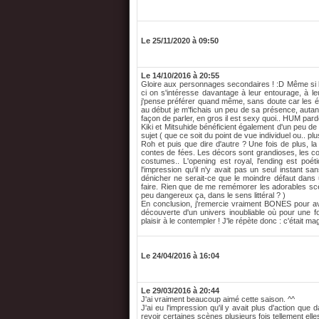
Le 25/11/2020 à 09:50
Le 14/10/2016 à 20:55
Gloire aux personnages secondaires ! :D Même si bie
ci on s'intéresse davantage à leur entourage, à le
j'pense préférer quand même, sans doute car les év
au début je m'fichais un peu de sa présence, autan
façon de parler, en gros il est sexy quoi.. HUM par
Kiki et Mitsuhide bénéficient également d'un peu d
sujet ( que ce soit du point de vue individuel ou.. plu
Roh et puis que dire d'autre ? Une fois de plus, 
contes de fées. Les décors sont grandioses, les co
costumes.. L'opening est royal, l'ending est poét
l'impression qu'il n'y avait pas un seul instant
dénicher ne serait-ce que le moindre défaut dans 
faire. Rien que de me remémorer les adorables sc
peu dangereux ça, dans le sens littéral ? )
En conclusion, j'remercie vraiment BONES pour avoi
découverte d'un univers inoubliable où pour une fo
plaisir à le contempler ! J'le répète donc : c'était ma
Le 24/04/2016 à 16:04
Le 29/03/2016 à 20:44
J'ai vraiment beaucoup aimé cette saison. ^^
J'ai eu l'impression qu'il y avait plus d'action qu
revoir certaines scènes plusieurs fois tellement elles