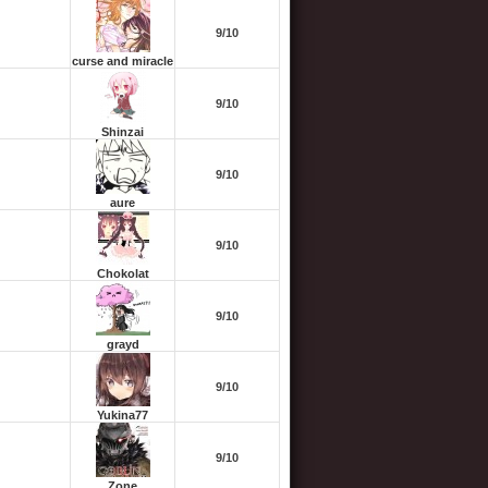
9/10
curse and miracle
9/10
Shinzai
9/10
aure
9/10
Chokolat
9/10
grayd
9/10
Yukina77
9/10
Zone