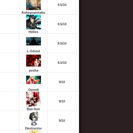
9.5/10
Kokopopotaku
9.5/10
Helios
9.5/10
L-Ghost
9.5/10
yusha
9/10
Opredi
9/10
Ban-kun
9/10
Destructor