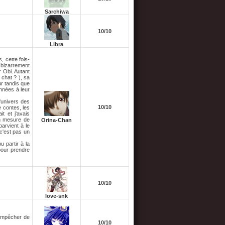
Sarchiwa
10/10
Libra
, cette fois-
 bizarrement
r Obi. Autant
 chat ? ), sa
ur tandis que
nnées à leur
'univers des
10/10
 contes, les
t et j'avais
en mesure de
Orina-Chan
arvient à le
c'est pas un
 partir à la
pour prendre
10/10
love-snk
m'empêcher de
10/10