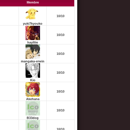
Membre
10/10
yuki7kyouko
10/10
haylliie
10/10
mangaka-erwin
10/10
Kio
10/10
Akehana
10/10
B33dog
10/10