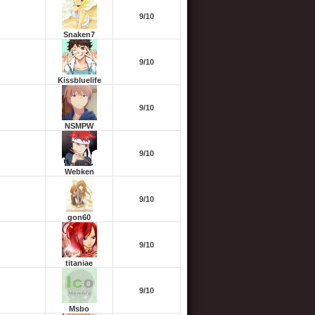
9/10
Snaken7
9/10
Kissbluelife
9/10
NSMPW
9/10
Webken
9/10
gon60
9/10
titaniae
9/10
Msbo