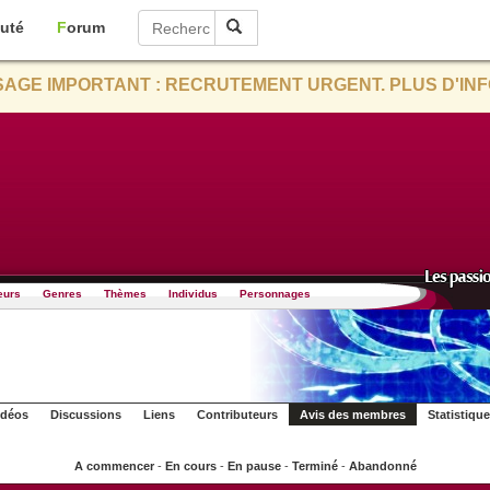
uté
Forum
AGE IMPORTANT : RECRUTEMENT URGENT. PLUS D'INF
eurs
Genres
Thèmes
Individus
Personnages
idéos
Discussions
Liens
Contributeurs
Avis des membres
Statistiqu
A commencer
-
En cours
-
En pause
-
Terminé
-
Abandonné