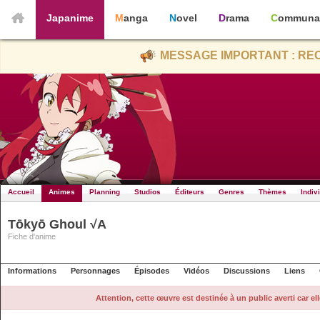
Japanime
Manga
Novel
Drama
Communa
MESSAGE IMPORTANT : REC
Accueil
Animes
Planning
Studios
Éditeurs
Genres
Thèmes
Indiv
Tōkyō Ghoul √A
Fiche d'anime
Informations
Personnages
Épisodes
Vidéos
Discussions
Liens
Attention, cette œuvre est destinée à un public averti car e