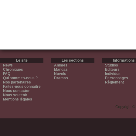
Le site
Les sections
Informations
News
Animes
Studios
Chroniques
Mangas
Editeurs
FAQ
Novels
Individus
Qui sommes-nous ?
Dramas
Personnages
Nos partenaires
Règlement
Faites-nous connaitre
Nous contacter
Nous soutenir
Mentions légales
Copyright ©