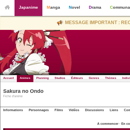
Japanime
Manga
Novel
Drama
Communa
MESSAGE IMPORTANT : REC
Accueil
Animes
Planning
Studios
Éditeurs
Genres
Thèmes
Indiv
Sakura no Ondo
Fiche d'anime
Informations
Personnages
Films
Vidéos
Discussions
Liens
Con
A commencer
-
En co