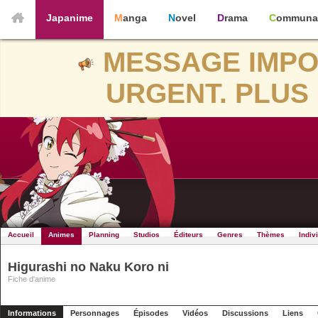
Japanime
Manga
Novel
Drama
Communa
MESSAGE IMPO
URGENT. PLUS 
Accueil
Animes
Planning
Studios
Éditeurs
Genres
Thèmes
Indiv
Higurashi no Naku Koro ni
Fiche d'anime
Informations
Personnages
Épisodes
Vidéos
Discussions
Liens