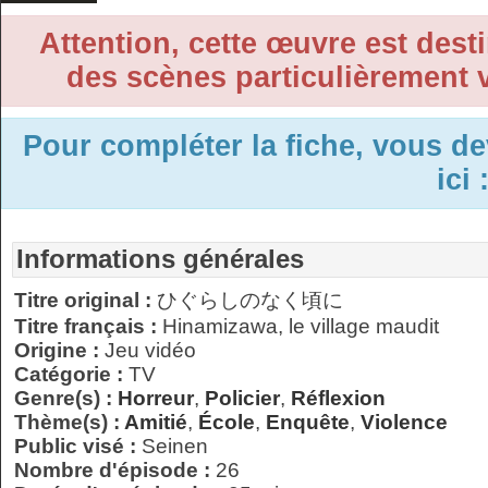
Attention, cette œuvre est desti
des scènes particulièrement v
Pour compléter la fiche, vous d
ici 
Informations générales
Titre original :
ひぐらしのなく頃に
Titre français :
Hinamizawa, le village maudit
Origine :
Jeu vidéo
Catégorie :
TV
Genre(s) :
Horreur
,
Policier
,
Réflexion
Thème(s) :
Amitié
,
École
,
Enquête
,
Violence
Public visé :
Seinen
Nombre d'épisode :
26