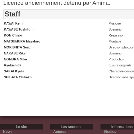
Licence anciennement détenu par Anima.
Staff
KAWAI Kenji
Musique
KAWASE Toshifumi
Scénario
KON Chiaki
Réalisation
MATSUMURA Masahiro
Montage
MORISHITA Seiichi
Direction photog
NAKASE Rika
Scénario
NOMURA Mika
Production
Ryūkishi07
Œuvre originale
SAKAI Kyūta
Character-design
SHIBATA Chikako
Direction artistiq
Le site
Les sections
Informations
News
Animes
Studios