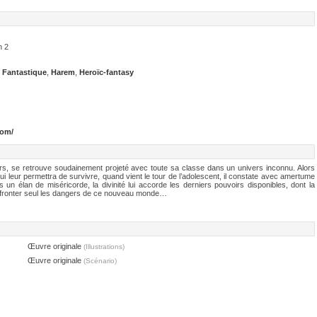
n 2
,
Fantastique
,
Harem
,
Heroïc-fantasy
com/
irs, se retrouve soudainement projeté avec toute sa classe dans un univers inconnu. Alors
ui leur permettra de survivre, quand vient le tour de l’adolescent, il constate avec amertume
s un élan de miséricorde, la divinité lui accorde les derniers pouvoirs disponibles, dont la
affronter seul les dangers de ce nouveau monde…
Œuvre originale
(Illustrations)
Œuvre originale
(Scénario)