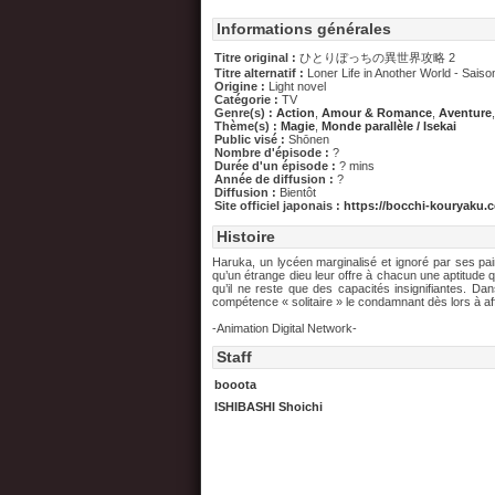
Informations générales
Titre original :
ひとりぼっちの異世界攻略 2
Titre alternatif :
Loner Life in Another World - Saiso
Origine :
Light novel
Catégorie :
TV
Genre(s) :
Action
,
Amour & Romance
,
Aventure
Thème(s) :
Magie
,
Monde parallèle / Isekai
Public visé :
Shōnen
Nombre d'épisode :
?
Durée d'un épisode :
? mins
Année de diffusion :
?
Diffusion :
Bientôt
Site officiel japonais :
https://bocchi-kouryaku.
Histoire
Haruka, un lycéen marginalisé et ignoré par ses pa
qu’un étrange dieu leur offre à chacun une aptitude q
qu’il ne reste que des capacités insignifiantes. Dan
compétence « solitaire » le condamnant dès lors à 
-Animation Digital Network-
Staff
booota
ISHIBASHI Shoichi