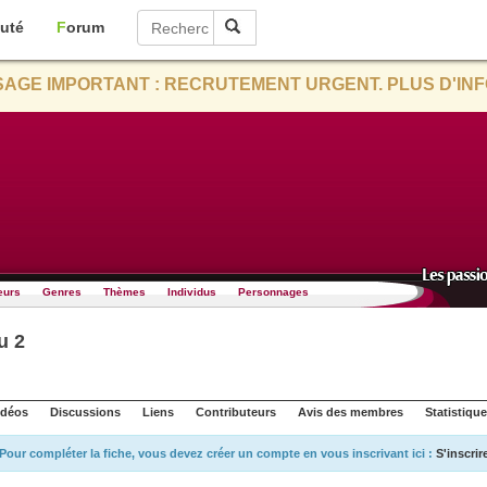
uté
Forum
AGE IMPORTANT : RECRUTEMENT URGENT. PLUS D'INF
eurs
Genres
Thèmes
Individus
Personnages
u 2
idéos
Discussions
Liens
Contributeurs
Avis des membres
Statistiqu
Pour compléter la fiche, vous devez créer un compte en vous inscrivant ici :
S'inscrir