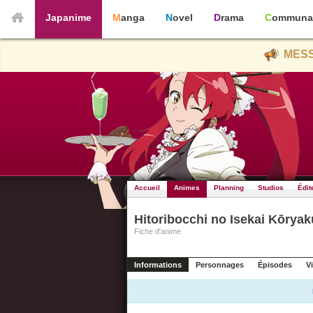
Japanime
Manga
Novel
Drama
Communa
MESS
Accueil
Animes
Planning
Studios
Édit
Hitoribocchi no Isekai Kōryak
Fiche d'anime
Informations
Personnages
Épisodes
V