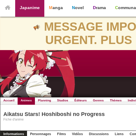
Japanime
Manga
Novel
Drama
Communa
MESSAGE IMPO
URGENT. PLUS 
Accueil
Animes
Planning
Studios
Éditeurs
Genres
Thèmes
Indiv
Aikatsu Stars! Hoshiboshi no Progress
Fiche d'anime
Informations
Personnages
Films
Vidéos
Discussions
Liens
Con