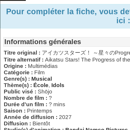
Pour compléter la fiche, vous d
ici 
Informations générales
Titre original :
アイカツスターズ！ ～星々のProgre
Titre alternatif :
Aikatsu Stars! The Progress of the
Origine :
Multimédias
Catégorie :
Film
Genre(s) :
Musical
Thème(s) :
École
,
Idols
Public visé :
Shōjo
Nombre de film :
?
Durée d'un film :
? mins
Saison :
Printemps
Année de diffusion :
2027
Diffusion :
Bientôt
Studio(s) d'animation :
Bandai Namco Pictures