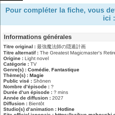
Pour compléter la fiche, vous d
ici 
Informations générales
Titre original :
最強魔法師の隠遁計画
Titre alternatif :
The Greatest Magicmaster's Reti
Origine :
Light novel
Catégorie :
TV
Genre(s) :
Comédie
,
Fantastique
Thème(s) :
Magie
Public visé :
Shōnen
Nombre d'épisode :
?
Durée d'un épisode :
? mins
Année de diffusion :
2027
Diffusion :
Bientôt
Studio(s) d'animation :
Hotline
Site officiel japonais :
https://saikyo-mahoushi.