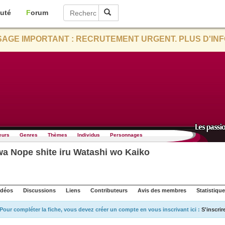
uté
Forum
AGE IMPORTANT : RECRUTEMENT URGENT. PLUS D'INF
eurs
Genres
Thèmes
Individus
Personnages
a Nope shite iru Watashi wo Kaiko
idéos
Discussions
Liens
Contributeurs
Avis des membres
Statistiqu
Pour compléter la fiche, vous devez créer un compte en vous inscrivant ici :
S'inscrir