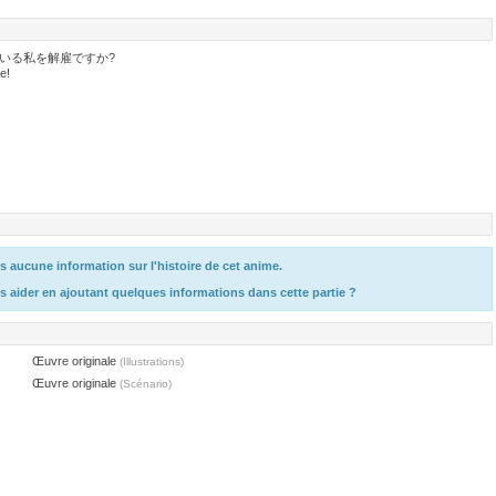
いる私を解雇ですか?
e!
 aucune information sur l'histoire de cet anime.
s aider en ajoutant quelques informations dans cette partie ?
Œuvre originale
(Illustrations)
Œuvre originale
(Scénario)