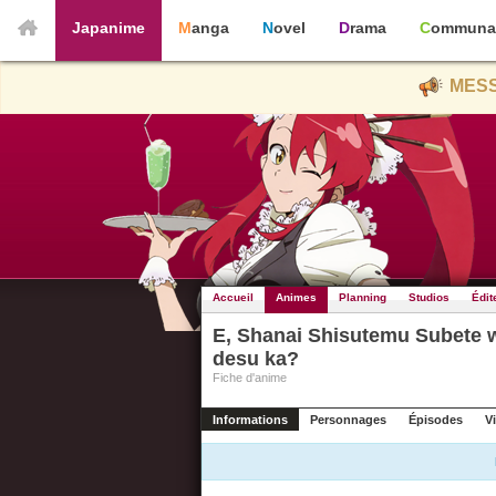
Japanime
Manga
Novel
Drama
Communa
MESS
Accueil
Animes
Planning
Studios
Édit
E, Shanai Shisutemu Subete w
desu ka?
Fiche d'anime
Informations
Personnages
Épisodes
V