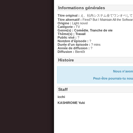
Informations générales
Titre original :
え、社内システム全てワンオペして
Titre alternatif :
Fired? But I Maintain All the Softwar
Origine :
Light novel
Catégorie :
TV
Genre(s) :
Comédie
,
Tranche de vie
Thème(s) :
Travail
Public visé :
?
Nombre d'épisode :
?
Durée d'un épisode :
? mins
Année de diffusion :
?
Diffusion :
Bientôt
Histoire
Nous n'avons
Peut-être pourrais-tu nou
Staff
icchi
KASHIROME Yuki