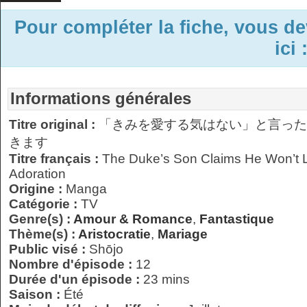
Pour compléter la fiche, vous d
ici 
Informations générales
Titre original :
「きみを愛する気はない」と言った
きます
Titre français :
The Duke’s Son Claims He Won’t 
Adoration
Origine :
Manga
Catégorie :
TV
Genre(s) :
Amour & Romance
,
Fantastique
Thème(s) :
Aristocratie
,
Mariage
Public visé :
Shōjo
Nombre d'épisode :
12
Durée d'un épisode :
23 mins
Saison :
Été