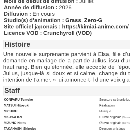
Mois de début de diffusion :
Juillet
Année de diffusion :
2026
Diffusion :
En cours
Studio(s) d'animation :
Grass
,
Zero-G
Site officiel japonais :
https://kimiai-anime.com/
Licence VOD :
Crunchyroll (VOD)
Histoire
Une nouvelle surprenante parvient à Elsa, fille d
demande en mariage de la part de Julius, issu d’une
haut rang. Bien qu’étonnée, elle accepte de l’épo
Julius, jusque-là si doux et si calme, change du 
intention de t’aimer. » lui annonce-t-il d’une voix gla
Staff
KONPARU Tomoko
Structure scénaristiq
MATSUI Hitoyuki
Réalisation
MICHIRU
Musique
MISAWA Kei
Œuvre originale
(Scéna
MIZUNO Natsu
Œuvre originale
(Dessi
TAKAHASHI Shinobu
Direction artistique