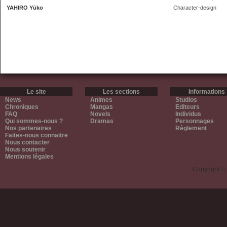
YAHIRO Yūko
Character-design
Le site
Les sections
Informations
News
Animes
Studios
Chroniques
Mangas
Editeurs
FAQ
Novels
Individus
Qui sommes-nous ?
Dramas
Personnages
Nos partenaires
Règlement
Faites-nous connaitre
Nous contacter
Nous soutenir
Mentions légales
Copyright ©