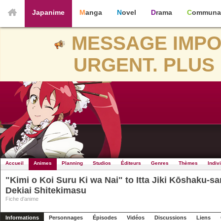
Japanime
Manga
Novel
Drama
Communa
MESSAGE IMPO
URGENT. PLUS 
Accueil
Animes
Planning
Studios
Éditeurs
Genres
Thèmes
Indiv
"Kimi o Koi Suru Ki wa Nai" to Itta Jiki Kōshaku-
Dekiai Shitekimasu
Fiche d'anime
Informations
Personnages
Épisodes
Vidéos
Discussions
Liens