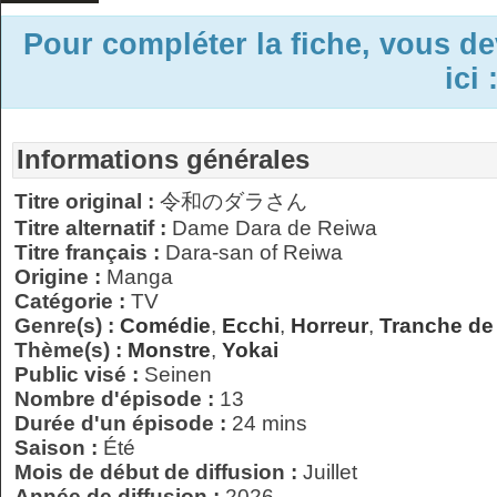
Pour compléter la fiche, vous d
ici 
Informations générales
Titre original :
令和のダラさん
Titre alternatif :
Dame Dara de Reiwa
Titre français :
Dara-san of Reiwa
Origine :
Manga
Catégorie :
TV
Genre(s) :
Comédie
,
Ecchi
,
Horreur
,
Tranche de
Thème(s) :
Monstre
,
Yokai
Public visé :
Seinen
Nombre d'épisode :
13
Durée d'un épisode :
24 mins
Saison :
Été
Mois de début de diffusion :
Juillet
Année de diffusion :
2026