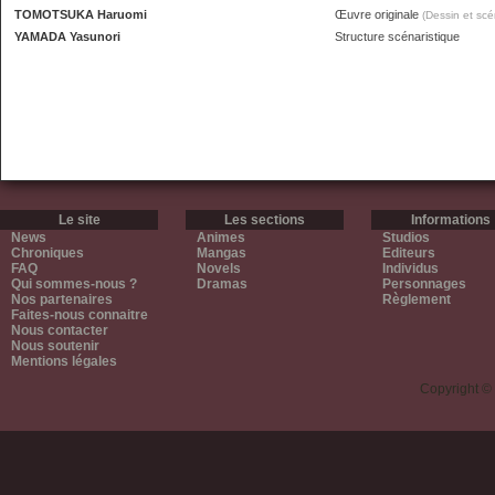
TOMOTSUKA Haruomi
Œuvre originale
(Dessin et scé
YAMADA Yasunori
Structure scénaristique
Le site
Les sections
Informations
News
Animes
Studios
Chroniques
Mangas
Editeurs
FAQ
Novels
Individus
Qui sommes-nous ?
Dramas
Personnages
Nos partenaires
Règlement
Faites-nous connaitre
Nous contacter
Nous soutenir
Mentions légales
Copyright ©