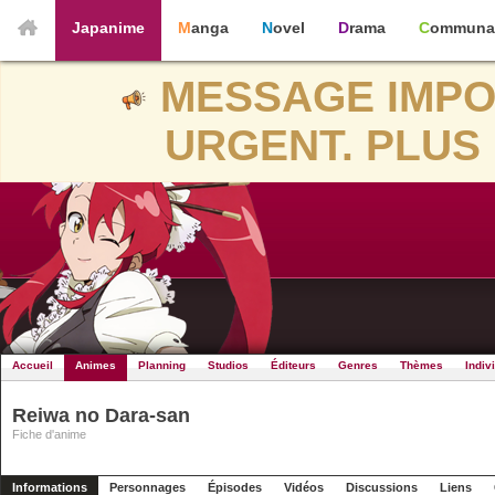
Japanime
Manga
Novel
Drama
Communa
MESSAGE IMPO
URGENT. PLUS 
Accueil
Animes
Planning
Studios
Éditeurs
Genres
Thèmes
Indiv
Reiwa no Dara-san
Fiche d'anime
Informations
Personnages
Épisodes
Vidéos
Discussions
Liens