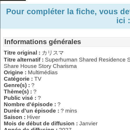
Pour compléter la fiche, vous d
ici 
Informations générales
Titre original :
カリスマ
Titre alternatif :
Superhuman Shared Residence Sto
Share House Story Charisma
Origine :
Multimédias
Catégorie :
TV
Genre(s) :
?
Thème(s) :
?
Public visé :
?
Nombre d'épisode :
?
Durée d'un épisode :
? mins
Saison :
Hiver
Mois de début de diffusion :
Janvier
Année de diffusion :
2027