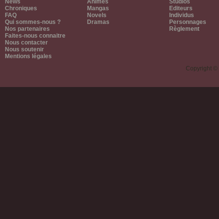
News
Animes
Studios
Chroniques
Mangas
Editeurs
FAQ
Novels
Individus
Qui sommes-nous ?
Dramas
Personnages
Nos partenaires
Règlement
Faites-nous connaitre
Nous contacter
Nous soutenir
Mentions légales
Copyright ©