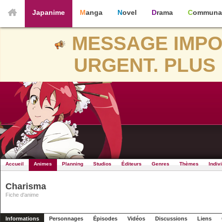
Japanime
Manga
Novel
Drama
Communa
MESSAGE IMPO
URGENT. PLUS 
Accueil
Animes
Planning
Studios
Éditeurs
Genres
Thèmes
Indiv
Charisma
Fiche d'anime
Informations
Personnages
Épisodes
Vidéos
Discussions
Liens