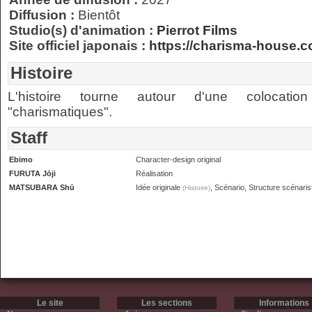
Diffusion :
Bientôt
Studio(s) d'animation :
Pierrot Films
Site officiel japonais :
https://charisma-house.c
Histoire
L'histoire tourne autour d'une colocat
"charismatiques".
Staff
Ebimo
Character-design original
FURUTA Jōji
Réalisation
MATSUBARA Shū
Idée originale
, Scénario, Structure scénaris
(Histoire)
Le site
Les sections
Informations