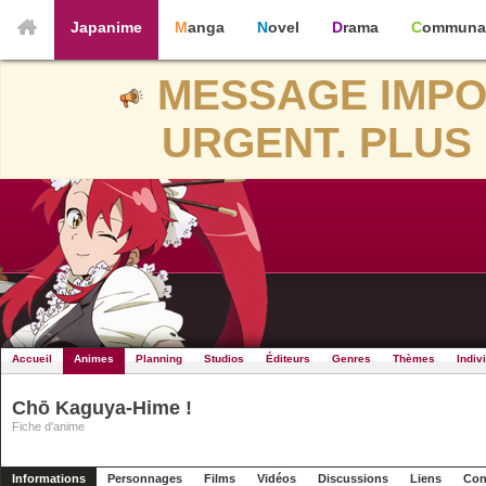
Japanime
Manga
Novel
Drama
Communa
MESSAGE IMPO
URGENT. PLUS 
Accueil
Animes
Planning
Studios
Éditeurs
Genres
Thèmes
Indiv
Chō Kaguya-Hime !
Fiche d'anime
Informations
Personnages
Films
Vidéos
Discussions
Liens
Con