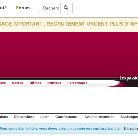
uté
Forum
AGE IMPORTANT : RECRUTEMENT URGENT. PLUS D'INF
eurs
Genres
Thèmes
Individus
Personnages
idéos
Discussions
Liens
Contributeurs
Avis des membres
Statistiqu
Pour compléter la fiche, vous devez créer un compte en vous inscrivant ici :
S'inscrir