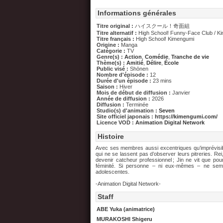
Informations générales
Titre original :
ハイスクール！奇面組
Titre alternatif :
High School! Funny-Face Club / Kim
Titre français :
High School! Kimengumi
Origine :
Manga
Catégorie :
TV
Genre(s) :
Action
,
Comédie
,
Tranche de vie
Thème(s) :
Amitié
,
Délire
,
École
Public visé :
Shōnen
Nombre d'épisode :
12
Durée d'un épisode :
23 mins
Saison :
Hiver
Mois de début de diffusion :
Janvier
Année de diffusion :
2026
Diffusion :
Terminée
Studio(s) d'animation :
Seven
Site officiel japonais :
https://kimengumi.com/
Licence VOD :
Animation Digital Network
Histoire
Avec ses membres aussi excentriques qu’imprévisible
qui ne se lassent pas d’observer leurs pitreries. Re
devenir catcheur professionnel ; Jin ne vit que po
féminité. Si personne – ni eux-mêmes – ne semb
adolescentes.
-Animation Digital Network-
Staff
ABE Yuka (animatrice)
MURAKOSHI Shigeru