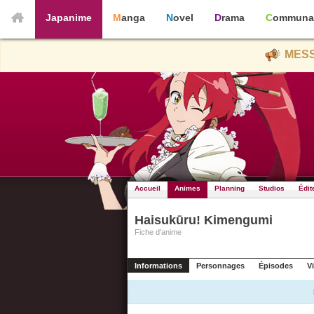
Japanime
Manga
Novel
Drama
Communa
MESS
Accueil
Animes
Planning
Studios
Édit
Haisukūru! Kimengumi
Fiche d'anime
Informations
Personnages
Épisodes
V