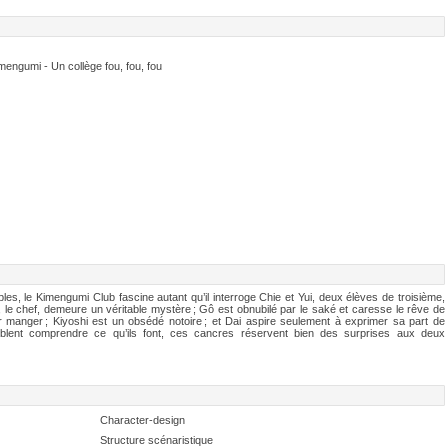
engumi - Un collège fou, fou, fou
s, le Kimengumi Club fascine autant qu’il interroge Chie et Yui, deux élèves de troisième,
i, le chef, demeure un véritable mystère ; Gô est obnubilé par le saké et caresse le rêve de
ur manger ; Kiyoshi est un obsédé notoire ; et Dai aspire seulement à exprimer sa part de
lent comprendre ce qu’ils font, ces cancres réservent bien des surprises aux deux
Character-design
Structure scénaristique