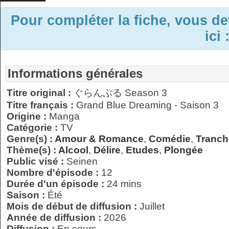
Pour compléter la fiche, vous d
ici 
Informations générales
Titre original :
ぐらんぶる Season 3
Titre français :
Grand Blue Dreaming - Saison 3
Origine :
Manga
Catégorie :
TV
Genre(s) :
Amour & Romance
,
Comédie
,
Tranch
Thème(s) :
Alcool
,
Délire
,
Etudes
,
Plongée
Public visé :
Seinen
Nombre d'épisode :
12
Durée d'un épisode :
24 mins
Saison :
Été
Mois de début de diffusion :
Juillet
Année de diffusion :
2026
Diffusion :
En cours