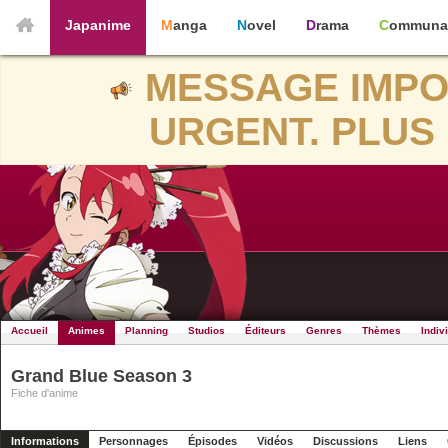
Japanime
Manga
Novel
Drama
Communa
MESSAGE IMPO
URGENT. PLUS 
Accueil
Animes
Planning
Studios
Éditeurs
Genres
Thèmes
Indiv
Grand Blue Season 3
Fiche d'anime
Informations
Personnages
Épisodes
Vidéos
Discussions
Liens