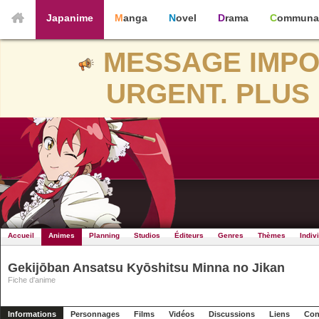
Japanime
Manga
Novel
Drama
Communa
MESSAGE IMPO
URGENT. PLUS 
Accueil
Animes
Planning
Studios
Éditeurs
Genres
Thèmes
Indiv
Gekijōban Ansatsu Kyōshitsu Minna no Jikan
Fiche d'anime
Informations
Personnages
Films
Vidéos
Discussions
Liens
Con