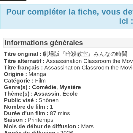
Pour compléter la fiche, vous d
ici 
Informations générales
Titre original :
劇場版『暗殺教室』みんなの時間
Titre alternatif :
Assassination Classroom the Mov
Titre français :
Assassination Classroom the Movi
Origine :
Manga
Catégorie :
Film
Genre(s) :
Comédie
,
Mystère
Thème(s) :
Assassin
,
École
Public visé :
Shōnen
Nombre de film :
1
Durée d'un film :
87 mins
Saison :
Printemps
Mois de début de diffusion :
Mars
Année de diffusion :
2026