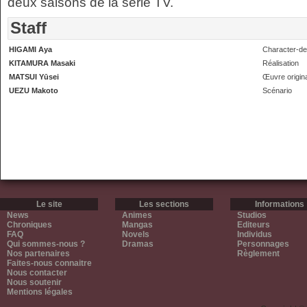
deux saisons de la série TV.
Staff
HIGAMI Aya
Character-de
KITAMURA Masaki
Réalisation
MATSUI Yūsei
Œuvre origin
UEZU Makoto
Scénario
Le site
Les sections
Informations
News
Animes
Studios
Chroniques
Mangas
Editeurs
FAQ
Novels
Individus
Qui sommes-nous ?
Dramas
Personnages
Nos partenaires
Règlement
Faites-nous connaitre
Nous contacter
Nous soutenir
Mentions légales