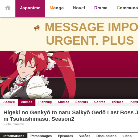
Japanime
Manga
Novel
Drama
Communa
MESSAGE IMPO
URGENT. PLUS 
Accueil
Animes
Planning
Studios
Éditeurs
Genres
Thèmes
Indiv
Higeki no Genkyō to naru Saikyō Gedō Last Boss 
ni Tsukushimasu. Season2
Fiche d'anime
Informations
Personnages
Épisodes
Vidéos
Discussions
Liens