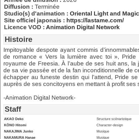
Diffusion :
Terminée
Studio(s) d'animation :
Oriental Light and Magi
Site officiel japonais :
https://lastame.com/
Licence VOD :
Animation Digital Network
Histoire
Impitoyable despote ayant commis d’innommables
de romance « Vers la lumière avec toi », Pride 
royaume de Freesia. À l’aube de ses huit ans, la 
de sa vie passée et de la fan inconditionnelle de
échapper au funeste destin qui l’attend, Pride s
auprès de ses concitoyens en mettant à profit ses
-Animation Digital Network-
Staff
AKAO Deko
Structure scénaristique
KŌNO Hitomi
Character-design
NAKAJIMA Junko
Musique
NAKAMURA Hanae
Musique