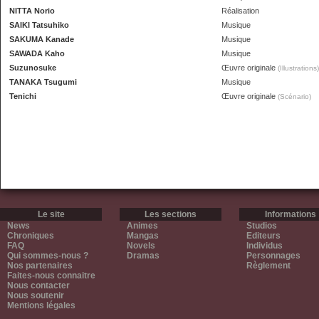
NITTA Norio
Réalisation
SAIKI Tatsuhiko
Musique
SAKUMA Kanade
Musique
SAWADA Kaho
Musique
Suzunosuke
Œuvre originale
(Illustrations)
TANAKA Tsugumi
Musique
Tenichi
Œuvre originale
(Scénario)
Le site
Les sections
Informations
News
Animes
Studios
Chroniques
Mangas
Editeurs
FAQ
Novels
Individus
Qui sommes-nous ?
Dramas
Personnages
Nos partenaires
Règlement
Faites-nous connaitre
Nous contacter
Nous soutenir
Mentions légales