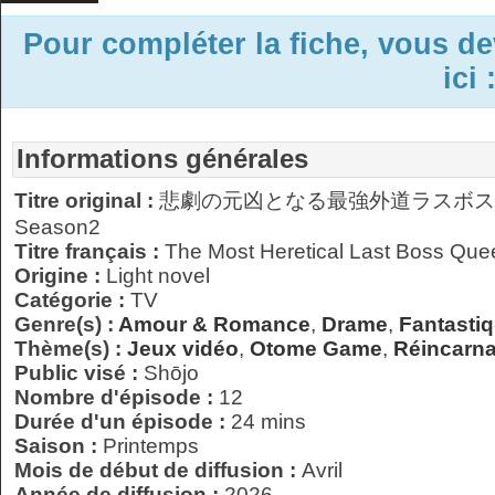
Pour compléter la fiche, vous d
ici 
Informations générales
Titre original :
悲劇の元凶となる最強外道ラスボ
Season2
Titre français :
The Most Heretical Last Boss Que
Origine :
Light novel
Catégorie :
TV
Genre(s) :
Amour & Romance
,
Drame
,
Fantasti
Thème(s) :
Jeux vidéo
,
Otome Game
,
Réincarna
Public visé :
Shōjo
Nombre d'épisode :
12
Durée d'un épisode :
24 mins
Saison :
Printemps
Mois de début de diffusion :
Avril
Année de diffusion :
2026