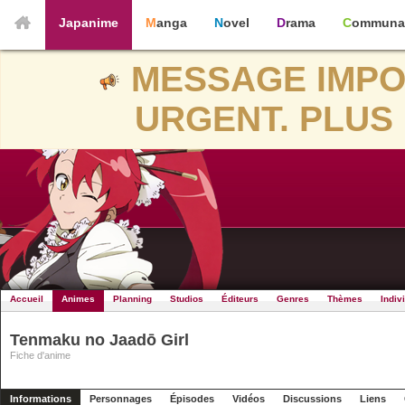
Japanime
Manga
Novel
Drama
Communa
MESSAGE IMPO
URGENT. PLUS 
Accueil
Animes
Planning
Studios
Éditeurs
Genres
Thèmes
Indiv
Tenmaku no Jaadō Girl
Fiche d'anime
Informations
Personnages
Épisodes
Vidéos
Discussions
Liens