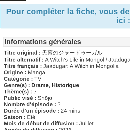
Pour compléter la fiche, vous d
ici 
Informations générales
Titre original :
天幕のジャードゥーガル
Titre alternatif :
A Witch's Life in Mongol / Jaaduga
Titre français :
Jaadugar: A Witch in Mongolia
Origine :
Manga
Catégorie :
TV
Genre(s) :
Drame
,
Historique
Thème(s) :
?
Public visé :
Shōjo
Nombre d'épisode :
?
Durée d'un épisode :
24 mins
Saison :
Été
Mois de début de diffusion :
Juillet
Année de diffusion :
2026