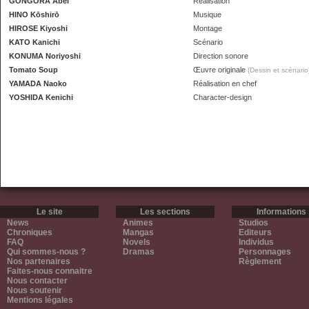
GÓNGORA Abel
Réalisation
HINO Kōshirō
Musique
HIROSE Kiyoshi
Montage
KATO Kanichi
Scénario
KONUMA Noriyoshi
Direction sonore
Tomato Soup
Œuvre originale
(Dessin et scénario
YAMADA Naoko
Réalisation en chef
YOSHIDA Kenichi
Character-design
Le site
Les sections
Informations
News
Animes
Studios
Chroniques
Mangas
Editeurs
FAQ
Novels
Individus
Qui sommes-nous ?
Dramas
Personnages
Nos partenaires
Règlement
Faites-nous connaitre
Nous contacter
Nous soutenir
Mentions légales