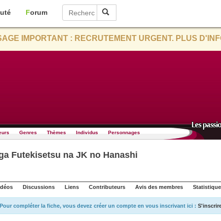
uté
Forum
AGE IMPORTANT : RECRUTEMENT URGENT. PLUS D'INF
eurs
Genres
Thèmes
Individus
Personnages
 ga Futekisetsu na JK no Hanashi
idéos
Discussions
Liens
Contributeurs
Avis des membres
Statistiqu
Pour compléter la fiche, vous devez créer un compte en vous inscrivant ici :
S'inscrir