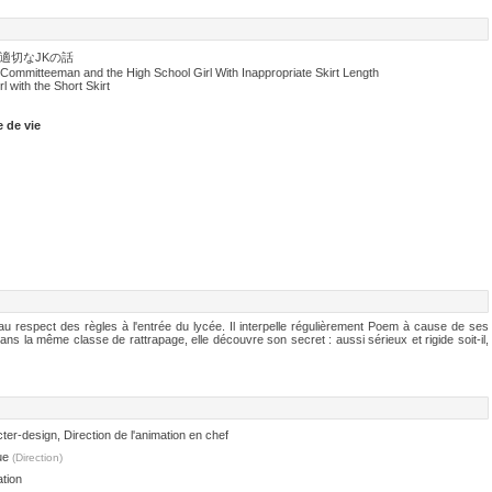
適切なJKの話
 Committeeman and the High School Girl With Inappropriate Skirt Length
l with the Short Skirt
 de vie
u respect des règles à l'entrée du lycée. Il interpelle régulièrement Poem à cause de ses
ans la même classe de rattrapage, elle découvre son secret : aussi sérieux et rigide soit-il,
ter-design, Direction de l'animation en chef
ue
(Direction)
ation