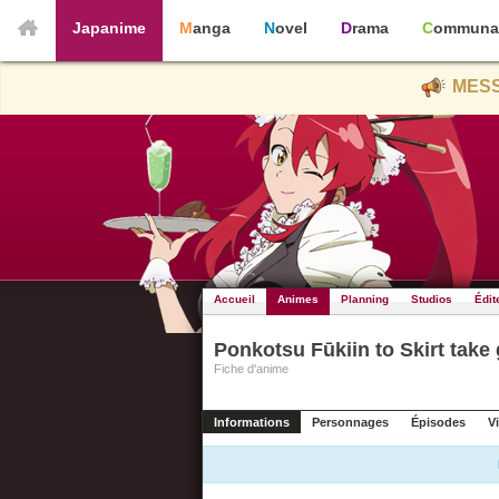
Japanime
Manga
Novel
Drama
Communa
MESS
Accueil
Animes
Planning
Studios
Édit
Ponkotsu Fūkiin to Skirt take
Fiche d'anime
Informations
Personnages
Épisodes
V