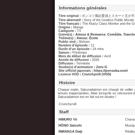
Informations générales
Titre original :
ポンコツ風紀委員とスカート丈が不
Titre alternatif :
Story of the Useless Public Morals
Titre français :
The Klutzy Class Monitor and the Gir
Origine :
Manga
Catégorie :
TV
Genre(s) :
Amour & Romance
,
Comédie
,
Tranche
Thème(s) :
Amour
,
École
Public visé :
Shōnen
Nombre d'épisode :
12
Durée d'un épisode :
24 mins
Saison :
Printemps
Mois de début de diffusion :
Avril
Année de diffusion :
2026
Diffusion :
Terminée
Studio(s) d'animation :
Zero-G
Site officiel japonais :
https://ponsuka.com/
Licence VOD :
Crunchyroll (VOD)
Histoire
Chaque matin, Sakuradaimon est chargé de veiller a
tenues inappropriées. Mais lorsqu'ils se retrouvent d
Sakuradaimon est en fait nul en études !
-Crunchyroll-
Staff
HIMURO Yō
Charac
HŌNO Satoshi
Musiq
IWANAGA Daiji
Réalis