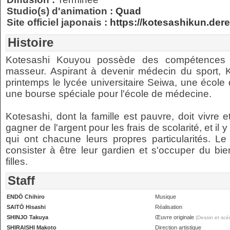
Studio(s) d'animation :
Quad
Site officiel japonais :
https://kotesashikun.der
Histoire
Kotesashi Kouyou possède des compétences e
masseur. Aspirant à devenir médecin du sport, 
printemps le lycée universitaire Seiwa, une école d
une bourse spéciale pour l'école de médecine.
Kotesashi, dont la famille est pauvre, doit vivre et
gagner de l'argent pour les frais de scolarité, et il
qui ont chacune leurs propres particularités. Le
consister à être leur gardien et s'occuper du bi
filles.
Staff
ENDŌ Chihiro
Musique
SAITŌ Hisashi
Réalisation
SHINJO Takuya
Œuvre originale
(Dessin et scén
SHIRAISHI Makoto
Direction artistique