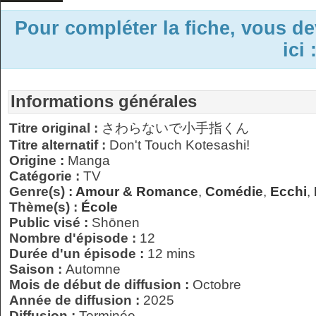
Pour compléter la fiche, vous d
ici 
Informations générales
Titre original :
さわらないで小手指くん
Titre alternatif :
Don't Touch Kotesashi!
Origine :
Manga
Catégorie :
TV
Genre(s) :
Amour & Romance
,
Comédie
,
Ecchi
,
Thème(s) :
École
Public visé :
Shōnen
Nombre d'épisode :
12
Durée d'un épisode :
12 mins
Saison :
Automne
Mois de début de diffusion :
Octobre
Année de diffusion :
2025
Diffusion :
Terminée