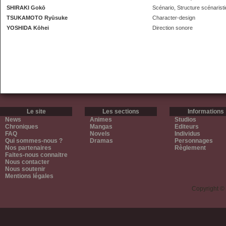
SHIRAKI Gokō
Scénario, Structure scénarist
TSUKAMOTO Ryūsuke
Character-design
YOSHIDA Kōhei
Direction sonore
Le site
Les sections
Informations
News
Animes
Studios
Chroniques
Mangas
Editeurs
FAQ
Novels
Individus
Qui sommes-nous ?
Dramas
Personnages
Nos partenaires
Règlement
Faites-nous connaitre
Nous contacter
Nous soutenir
Mentions légales
Copyright ©