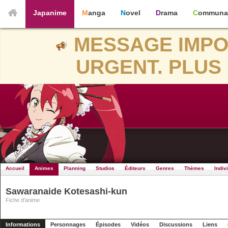
Japanime
Manga
Novel
Drama
Communa
MESSAGE IMPO
URGENT. PLUS 
Accueil
Animes
Planning
Studios
Éditeurs
Genres
Thèmes
Indiv
Sawaranaide Kotesashi-kun
Fiche d'anime
Informations
Personnages
Épisodes
Vidéos
Discussions
Liens