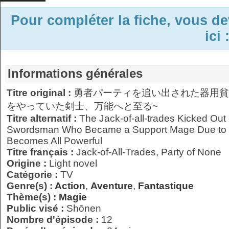
Pour compléter la fiche, vous d
ici 
Informations générales
Titre original :
勇者パーティを追い出された器用貧
をやっていた剣士、万能へと至る~
Titre alternatif :
The Jack-of-all-trades Kicked Out 
Swordsman Who Became a Support Mage Due to P
Becomes All Powerful
Titre français :
Jack-of-All-Trades, Party of None
Origine :
Light novel
Catégorie :
TV
Genre(s) :
Action
,
Aventure
,
Fantastique
Thème(s) :
Magie
Public visé :
Shōnen
Nombre d'épisode :
12