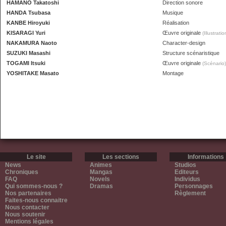
HAMANO Takatoshi
Direction sonore
HANDA Tsubasa
Musique
KANBE Hiroyuki
Réalisation
KISARAGI Yuri
Œuvre originale
(Illustratio
NAKAMURA Naoto
Character-design
SUZUKI Masashi
Structure scénaristique
TOGAMI Itsuki
Œuvre originale
(Scénario)
YOSHITAKE Masato
Montage
Le site
Les sections
Informations
News
Animes
Studios
Chroniques
Mangas
Editeurs
FAQ
Novels
Individus
Qui sommes-nous ?
Dramas
Personnages
Nos partenaires
Règlement
Faites-nous connaitre
Nous contacter
Nous soutenir
Mentions légales