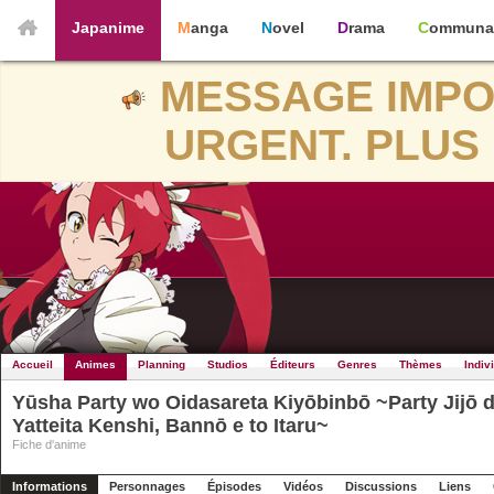
Japanime
Manga
Novel
Drama
Communa
MESSAGE IMPO
URGENT. PLUS 
Accueil
Animes
Planning
Studios
Éditeurs
Genres
Thèmes
Indiv
Yūsha Party wo Oidasareta Kiyōbinbō ~Party Jijō 
Yatteita Kenshi, Bannō e to Itaru~
Fiche d'anime
Informations
Personnages
Épisodes
Vidéos
Discussions
Liens