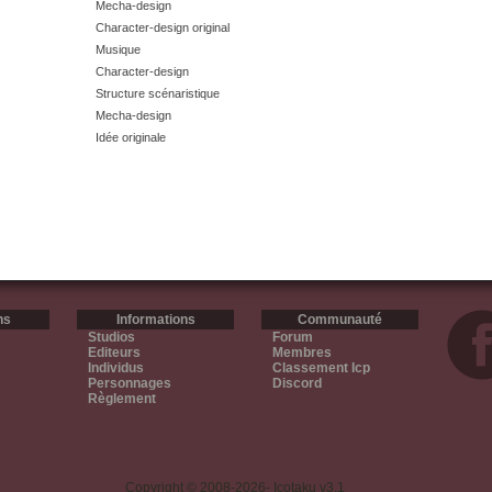
Mecha-design
Character-design original
Musique
Character-design
Structure scénaristique
Mecha-design
Idée originale
ns
Informations
Communauté
Studios
Forum
Editeurs
Membres
Individus
Classement Icp
Personnages
Discord
Règlement
Copyright © 2008-2026- Icotaku v3.1