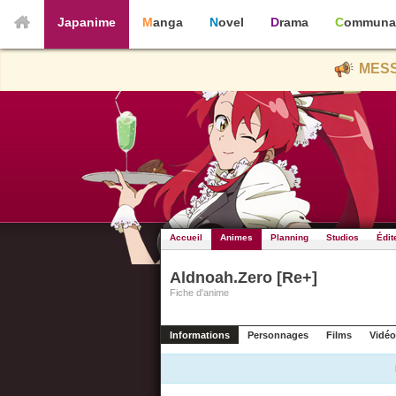
Japanime
Manga
Novel
Drama
Communa
MESS
Accueil
Animes
Planning
Studios
Édit
Aldnoah.Zero [Re+]
Fiche d'anime
Informations
Personnages
Films
Vidéo