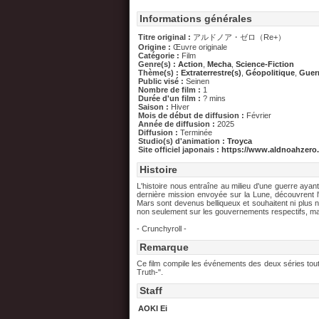
Informations générales
Titre original :
アルドノア・ゼロ（Re+）
Origine :
Œuvre originale
Catégorie :
Film
Genre(s) :
Action
,
Mecha
,
Science-Fiction
Thème(s) :
Extraterrestre(s)
,
Géopolitique
,
Guer
Public visé :
Seinen
Nombre de film :
1
Durée d'un film :
? mins
Saison :
Hiver
Mois de début de diffusion :
Février
Année de diffusion :
2025
Diffusion :
Terminée
Studio(s) d'animation :
Troyca
Site officiel japonais :
https://www.aldnoahzero
Histoire
L'histoire nous entraîne au milieu d'une guerre aya
dernière mission envoyée sur la Lune, découvrent l
Mars sont devenus belliqueux et souhaitent ni plus 
non seulement sur les gouvernements respectifs, mai
- Crunchyroll -
Remarque
Ce film compile les événements des deux séries to
Truth-".
Staff
AOKI Ei