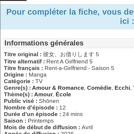
Pour compléter la fiche, vous d
ici 
Informations générales
Titre original :
彼女、お借りします 5
Titre alternatif :
Rent A Girlfriend 5
Titre français :
Rent-a-Girlfriend - Saison 5
Origine :
Manga
Catégorie :
TV
Genre(s) :
Amour & Romance
,
Comédie
,
Ecchi
,
Thème(s) :
Amour
,
École
Public visé :
Shōnen
Nombre d'épisode :
12
Durée d'un épisode :
24 mins
Saison :
Printemps
Mois de début de diffusion :
Avril
Année de diffusion :
2026