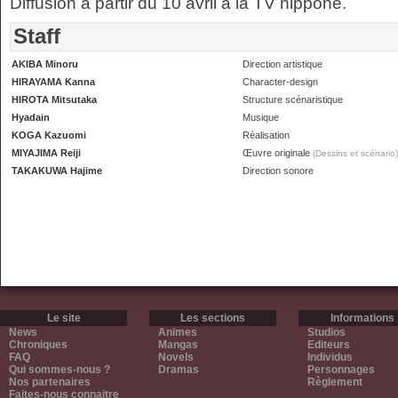
Diffusion à partir du 10 avril à la TV nippone.
Staff
AKIBA Minoru
Direction artistique
HIRAYAMA Kanna
Character-design
HIROTA Mitsutaka
Structure scénaristique
Hyadain
Musique
KOGA Kazuomi
Réalisation
MIYAJIMA Reiji
Œuvre originale
(Dessins et scénario)
TAKAKUWA Hajime
Direction sonore
Le site
Les sections
Informations
News
Animes
Studios
Chroniques
Mangas
Editeurs
FAQ
Novels
Individus
Qui sommes-nous ?
Dramas
Personnages
Nos partenaires
Règlement
Faites-nous connaitre