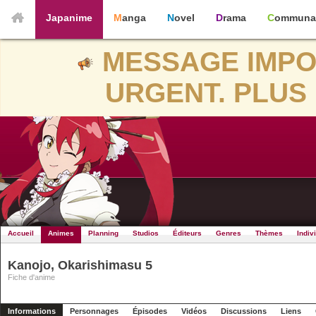
Japanime
Manga
Novel
Drama
Communa
MESSAGE IMPO
URGENT. PLUS 
Accueil
Animes
Planning
Studios
Éditeurs
Genres
Thèmes
Indiv
Kanojo, Okarishimasu 5
Fiche d'anime
Informations
Personnages
Épisodes
Vidéos
Discussions
Liens