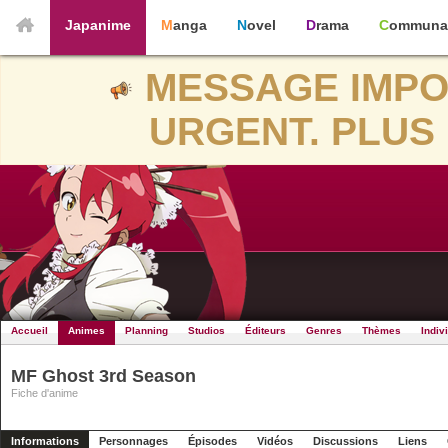
Japanime
Manga
Novel
Drama
Communa
MESSAGE IMPO
URGENT. PLUS 
Accueil
Animes
Planning
Studios
Éditeurs
Genres
Thèmes
Indiv
MF Ghost 3rd Season
Fiche d'anime
Informations
Personnages
Épisodes
Vidéos
Discussions
Liens