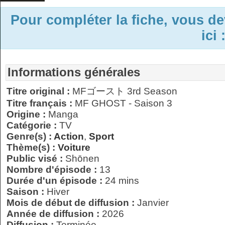
Pour compléter la fiche, vous d
ici 
Informations générales
Titre original :
MFゴースト 3rd Season
Titre français :
MF GHOST - Saison 3
Origine :
Manga
Catégorie :
TV
Genre(s) :
Action
,
Sport
Thème(s) :
Voiture
Public visé :
Shōnen
Nombre d'épisode :
13
Durée d'un épisode :
24 mins
Saison :
Hiver
Mois de début de diffusion :
Janvier
Année de diffusion :
2026
Diffusion :
Terminée