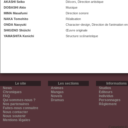
AKASHI Seiko
Décors, Direction artistique
DOBASHI Akio
Musique
MIMA Masafumi
Direction sonore
NAKA Tomohito
Réalisation
ONDA Naoyuki
Character-design, Direction de l'animation en
SHIGENO Shūichi
Œuvre originale
YAMASHITA Kenichi
Structure scénaristique
Le site
Les sections
Informations
News
Animes
Studios
Chroniques
Mangas
Editeurs
FAQ
Novels
Individus
Qui sommes-nous ?
Dramas
Personnages
Nos partenaires
Règlement
Faites-nous connaitre
Nous contacter
Nous soutenir
Mentions légales
Copyright ©