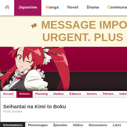
Japanime
Manga
Novel
Drama
Communa
MESSAGE IMPO
URGENT. PLUS 
Accueil
Animes
Planning
Studios
Éditeurs
Genres
Thèmes
Indiv
Seihantai na Kimi to Boku
Fiche d'anime
Informations
Personnages
Épisodes
Vidéos
Discussions
Liens