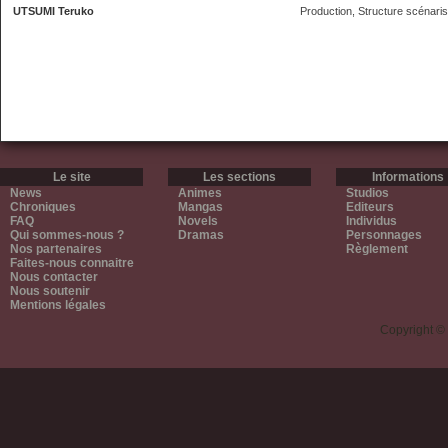
UTSUMI Teruko
Production, Structure scénaris
Le site
Les sections
Informations
News
Animes
Studios
Chroniques
Mangas
Editeurs
FAQ
Novels
Individus
Qui sommes-nous ?
Dramas
Personnages
Nos partenaires
Règlement
Faites-nous connaitre
Nous contacter
Nous soutenir
Mentions légales
Copyright ©