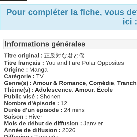
Pour compléter la fiche, vous d
ici 
Informations générales
Titre original :
正反対な君と僕
Titre français :
You and I are Polar Opposites
Origine :
Manga
Catégorie :
TV
Genre(s) :
Amour & Romance
,
Comédie
,
Tranch
Thème(s) :
Adolescence
,
Amour
,
École
Public visé :
Shōnen
Nombre d'épisode :
12
Durée d'un épisode :
24 mins
Saison :
Hiver
Mois de début de diffusion :
Janvier
Année de diffusion :
2026
Diffusion :
Terminée