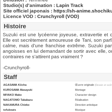
Studio(s) d'animation :
Lapin Track
Site officiel japonais :
https://sh-anime.shochik
Licence VOD :
Crunchyroll (VOD)
Histoire
Suzuki est une lycéenne joyeuse, extravertie et c
Elle est secrètement amoureuse de Tani, son parfa
calme, mais d'une franchise extrême. Suzuki parv
angoisses en lui demandant de sortir avec elle, o
contraires ne s'attirent pas vraiment ?
-Crunchyroll-
Staff
AGASAWA Kōcha
Œuvre originale
(Dessin et scén
KUROSAWA Masayuki
Montage
MIYAKO Mako
Character-design
NAGATOMO Takakazu
Réalisation
NAKAMURA Chieko
Direction artistique
tofubeats
Musique