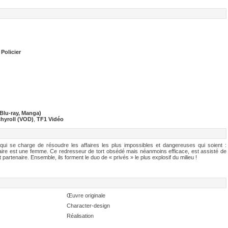
,
Policier
 Blu-ray, Manga)
hyroll (VOD)
,
TF1 Vidéo
ui se charge de résoudre les affaires les plus impossibles et dangereuses qui soient :
ditaire est une femme. Ce redresseur de tort obsédé mais néanmoins efficace, est assisté de
partenaire. Ensemble, ils forment le duo de « privés » le plus explosif du milieu !
Œuvre originale
Character-design
Réalisation