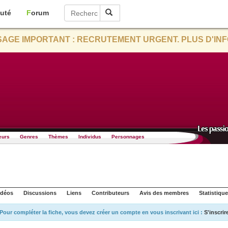
uté
Forum
AGE IMPORTANT : RECRUTEMENT URGENT. PLUS D'INF
eurs
Genres
Thèmes
Individus
Personnages
idéos
Discussions
Liens
Contributeurs
Avis des membres
Statistiqu
Pour compléter la fiche, vous devez créer un compte en vous inscrivant ici :
S'inscrir