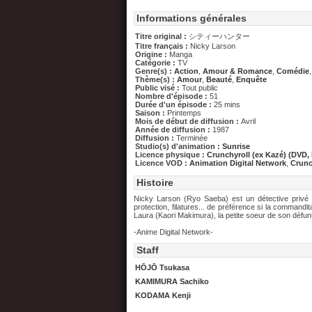
Informations générales
Titre original :
シティーハンター
Titre français :
Nicky Larson
Origine :
Manga
Catégorie :
TV
Genre(s) :
Action
,
Amour & Romance
,
Comédie
Thème(s) :
Amour
,
Beauté
,
Enquête
Public visé :
Tout public
Nombre d'épisode :
51
Durée d'un épisode :
25 mins
Saison :
Printemps
Mois de début de diffusion :
Avril
Année de diffusion :
1987
Diffusion :
Terminée
Studio(s) d'animation :
Sunrise
Licence physique :
Crunchyroll (ex Kazé) (DVD,
Licence VOD :
Animation Digital Network
,
Crunc
Histoire
Nicky Larson (Ryo Saeba) est un détective privé q
protection, filatures... de préférence si la comman
Laura (Kaori Makimura), la petite soeur de son défunt 
-Anime Digital Network-
Staff
HŌJŌ Tsukasa
KAMIMURA Sachiko
KODAMA Kenji