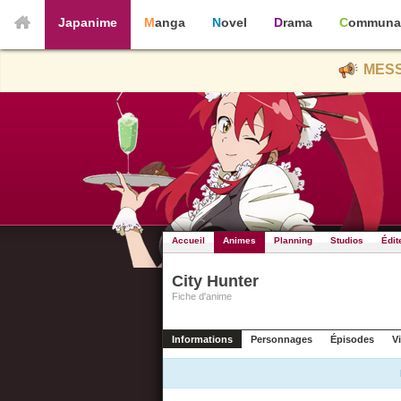
Japanime
Manga
Novel
Drama
Communa
MESS
Accueil
Animes
Planning
Studios
Édit
City Hunter
Fiche d'anime
Informations
Personnages
Épisodes
V