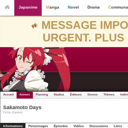
Japanime
Manga
Novel
Drama
Communa
MESSAGE IMPO
URGENT. PLUS 
Accueil
Animes
Planning
Studios
Éditeurs
Genres
Thèmes
Indiv
Sakamoto Days
Fiche d'anime
Informations
Personnages
Épisodes
Vidéos
Discussions
Liens