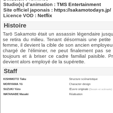
Studio(s) d'animation :
TMS Entertainment
Site officiel japonais :
https://sakamotodays.jp/
Licence VOD :
Netflix
Histoire
Tarō Sakamoto était un assassin légendaire jusqu'
se retira du milieu. Tenant désormais une petite
femme, il devient la cible de son ancien employeu
chargé de l'éliminer, ne peut finalement pas se
toujours et à briser ce cadre familial paisible. P
devient alors employé de la supérette.
Staff
KISHIMOTO Taku
Structure scénaristique
MORIYAMA Yō
Character-design
SUZUKI Yūto
Œuvre originale
(Dessin et scénario)
WATANABE Masaki
Réalisation