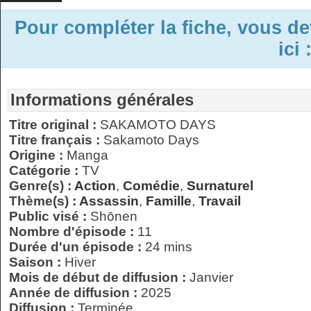
Pour compléter la fiche, vous d
ici 
Informations générales
Titre original :
SAKAMOTO DAYS
Titre français :
Sakamoto Days
Origine :
Manga
Catégorie :
TV
Genre(s) :
Action
,
Comédie
,
Surnaturel
Thème(s) :
Assassin
,
Famille
,
Travail
Public visé :
Shōnen
Nombre d'épisode :
11
Durée d'un épisode :
24 mins
Saison :
Hiver
Mois de début de diffusion :
Janvier
Année de diffusion :
2025
Diffusion :
Terminée