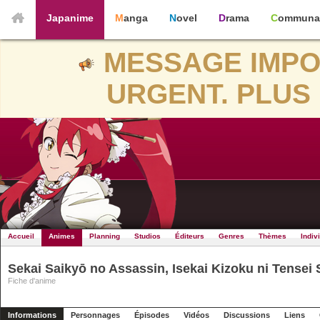
Japanime
Manga
Novel
Drama
Communa
MESSAGE IMPO
URGENT. PLUS 
Accueil
Animes
Planning
Studios
Éditeurs
Genres
Thèmes
Indiv
Sekai Saikyō no Assassin, Isekai Kizoku ni Tensei 
Fiche d'anime
Informations
Personnages
Épisodes
Vidéos
Discussions
Liens