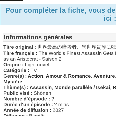
Pour compléter la fiche, vous d
ici 
Informations générales
Titre original :
世界最高の暗殺者、異世界貴族に転
Titre français :
The World's Finest Assassin Gets 
as an Aristocrat - Saison 2
Origine :
Light novel
Catégorie :
TV
Genre(s) :
Action
,
Amour & Romance
,
Aventure
Mystère
Thème(s) :
Assassin
,
Monde parallèle / Isekai
,
R
Public visé :
Shōnen
Nombre d'épisode :
?
Durée d'un épisode :
? mins
Année de diffusion :
2027
Diffusion :
Bientôt