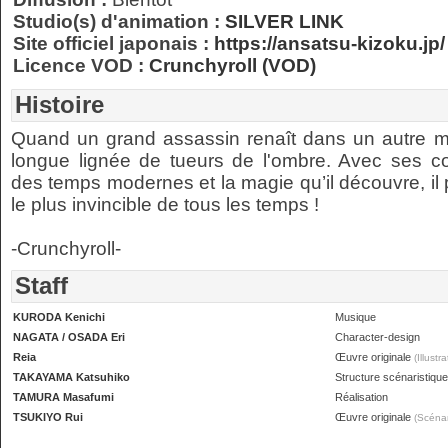
Studio(s) d'animation :
SILVER LINK
Site officiel japonais :
https://ansatsu-kizoku.jp/
Licence VOD :
Crunchyroll (VOD)
Histoire
Quand un grand assassin renaît dans un autre mond
longue lignée de tueurs de l'ombre. Avec ses c
des temps modernes et la magie qu’il découvre, il p
le plus invincible de tous les temps !
-Crunchyroll-
Staff
KURODA Kenichi
Musique
NAGATA / OSADA Eri
Character-design
Reia
Œuvre originale
(Illustra
TAKAYAMA Katsuhiko
Structure scénaristique
TAMURA Masafumi
Réalisation
TSUKIYO Rui
Œuvre originale
(Scénar