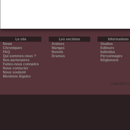
Le site
Les sections
Informations
News
Animes
Studios
Chroniques
Mangas
Editeurs
FAQ
Novels
Individus
Qui sommes-nous ?
Dramas
Personnages
Nos partenaires
Règlement
Faites-nous connaitre
Nous contacter
Nous soutenir
Mentions légales
Copyright ©