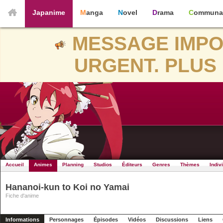
Japanime
Manga
Novel
Drama
Communa
MESSAGE IMPO
URGENT. PLUS 
Accueil
Animes
Planning
Studios
Éditeurs
Genres
Thèmes
Indiv
Hananoi-kun to Koi no Yamai
Fiche d'anime
Informations
Personnages
Épisodes
Vidéos
Discussions
Liens