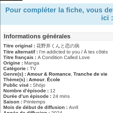
Pour compléter la fiche, vous d
ici 
Informations générales
Titre original :
花野井くんと恋の病
Titre alternatif :
I'm addicted to you / À tes côtés
Titre français :
A Condition Called Love
Origine :
Manga
Catégorie :
TV
Genre(s) :
Amour & Romance
,
Tranche de vie
Thème(s) :
Amour
,
École
Public visé :
Shōjo
Nombre d'épisode :
12
Durée d'un épisode :
24 mins
Saison :
Printemps
Mois de début de diffusion :
Avril
Année de diffusion :
2024