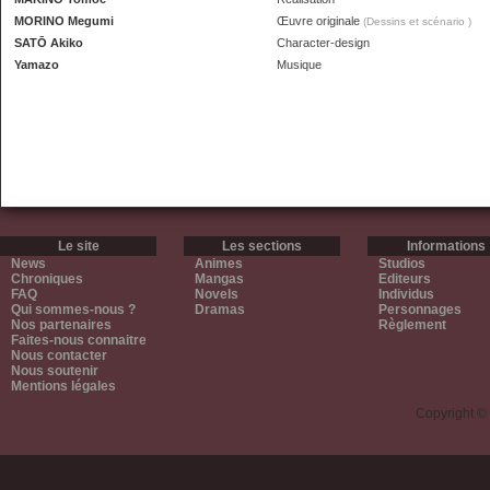
MORINO Megumi
Œuvre originale
(Dessins et scénario )
SATŌ Akiko
Character-design
Yamazo
Musique
Le site
Les sections
Informations
News
Animes
Studios
Chroniques
Mangas
Editeurs
FAQ
Novels
Individus
Qui sommes-nous ?
Dramas
Personnages
Nos partenaires
Règlement
Faites-nous connaitre
Nous contacter
Nous soutenir
Mentions légales
Copyright ©