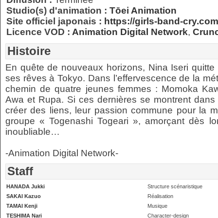
Studio(s) d'animation :
Tōei Animation
Site officiel japonais :
https://girls-band-cry.com
Licence VOD :
Animation Digital Network
,
Crunc
Histoire
En quête de nouveaux horizons, Nina Iseri quitte 
ses rêves à Tokyo. Dans l’effervescence de la métr
chemin de quatre jeunes femmes : Momoka Kaw
Awa et Rupa. Si ces dernières se montrent dans 
créer des liens, leur passion commune pour la mu
groupe « Togenashi Togeari », amorçant dès l
inoubliable…
-Animation Digital Network-
Staff
HANADA Jukki
Structure scénaristique
SAKAI Kazuo
Réalisation
TAMAI Kenji
Musique
TESHIMA Nari
Character-design