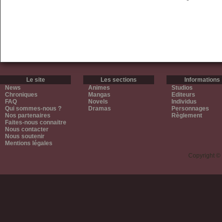
Le site
Les sections
Informations
News
Animes
Studios
Chroniques
Mangas
Editeurs
FAQ
Novels
Individus
Qui sommes-nous ?
Dramas
Personnages
Nos partenaires
Règlement
Faites-nous connaitre
Nous contacter
Nous soutenir
Mentions légales
Copyright ©