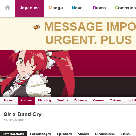
Japanime
Manga
Novel
Drama
Communa
MESSAGE IMPO
URGENT. PLUS 
Accueil
Animes
Planning
Studios
Éditeurs
Genres
Thèmes
Indiv
Girls Band Cry
Fiche d'anime
Informations
Personnages
Épisodes
Vidéos
Discussions
Liens