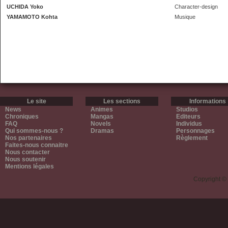
UCHIDA Yoko
Character-design
YAMAMOTO Kohta
Musique
Le site
Les sections
Informations
News
Animes
Studios
Chroniques
Mangas
Editeurs
FAQ
Novels
Individus
Qui sommes-nous ?
Dramas
Personnages
Nos partenaires
Règlement
Faites-nous connaitre
Nous contacter
Nous soutenir
Mentions légales
Copyright ©