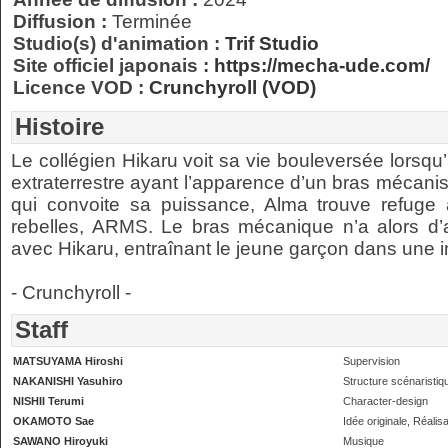
Diffusion :
Terminée
Studio(s) d'animation :
Trif Studio
Site officiel japonais :
https://mecha-ude.com/
Licence VOD :
Crunchyroll (VOD)
Histoire
Le collégien Hikaru voit sa vie bouleversée lorsqu’
extraterrestre ayant l’apparence d’un bras mécan
qui convoite sa puissance, Alma trouve refuge 
rebelles, ARMS. Le bras mécanique n’a alors d’
avec Hikaru, entraînant le jeune garçon dans une
- Crunchyroll -
Staff
MATSUYAMA Hiroshi
Supervision
NAKANISHI Yasuhiro
Structure scénaristiq
NISHII Terumi
Character-design
OKAMOTO Sae
Idée originale, Réalisa
SAWANO Hiroyuki
Musique