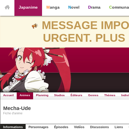
Japanime
Manga
Novel
Drama
Communa
MESSAGE IMPO
URGENT. PLUS 
Accueil
Animes
Planning
Studios
Éditeurs
Genres
Thèmes
Indiv
Mecha-Ude
Fiche d'anime
Informations
Personnages
Épisodes
Vidéos
Discussions
Liens