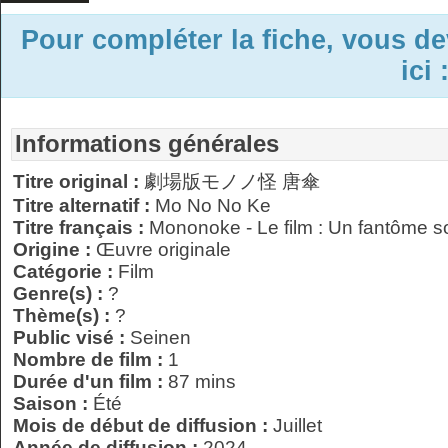
Pour compléter la fiche, vous d
ici 
Informations générales
Titre original :
劇場版モノノ怪 唐傘
Titre alternatif :
Mo No No Ke
Titre français :
Mononoke - Le film : Un fantôme so
Origine :
Œuvre originale
Catégorie :
Film
Genre(s) :
?
Thème(s) :
?
Public visé :
Seinen
Nombre de film :
1
Durée d'un film :
87 mins
Saison :
Été
Mois de début de diffusion :
Juillet
Année de diffusion :
2024