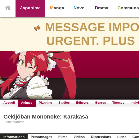
Japanime
Manga
Novel
Drama
Communa
MESSAGE IMPO
URGENT. PLUS 
Accueil
Animes
Planning
Studios
Éditeurs
Genres
Thèmes
Indiv
Gekijōban Mononoke: Karakasa
Fiche d'anime
Informations
Personnages
Films
Vidéos
Discussions
Liens
Con