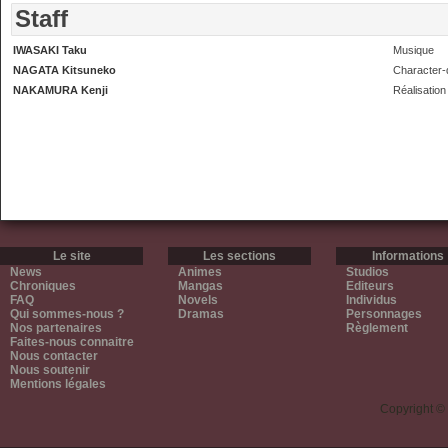
Staff
IWASAKI Taku
Musique
NAGATA Kitsuneko
Character-
NAKAMURA Kenji
Réalisation
Le site
Les sections
Informations
News
Animes
Studios
Chroniques
Mangas
Editeurs
FAQ
Novels
Individus
Qui sommes-nous ?
Dramas
Personnages
Nos partenaires
Règlement
Faites-nous connaitre
Nous contacter
Nous soutenir
Mentions légales
Copyright ©