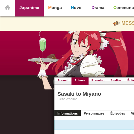
Japanime
Manga
Novel
Drama
Communa
MESS
Accueil
Animes
Planning
Studios
Édit
Sasaki to Miyano
Fiche d'anime
Informations
Personnages
Épisodes
V