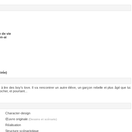
 de vie
n-ai
irée)
 lire des boy's love. Il va rencontrer un autre élève, un garçon rebelle et plus âgé que lui.
cher, et pourtant...
Character-design
Œuvre originale
(Dessins et scénario)
Réalisation
Structure scénaristique