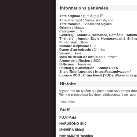
Informations générales
Titre original :
佐々木と宮野
Titre alternatif :
Sasaki and Miyano
Titre français :
Sasaki and Miyano
Origine :
Manga
Catégorie :
TV
Genre(s) :
Amour & Romance
,
Comédie
,
Tranche
Thème(s) :
Amour
,
École
,
Homosexualité
,
Shōne
Public visé :
Shōjo
Nombre d'épisode :
12
Durée d'un épisode :
24 mins
Saison :
Hiver
Mois de début de diffusion :
Janvier
Année de diffusion :
2022
Diffusion :
Terminée
Studio(s) d'animation :
Studio DEEN
Site officiel japonais :
https://sasamiya.com/
Licence VOD :
Crunchyroll (VOD)
,
Wakanim (exp
Histoire
Miyano est un lycéen qui passe tout son temps libre à
Rien ne prédestinait les deux adolescents à se rappro
- Wakanim -
Staff
FUJII Maki
HARUSONO Shō
ISHIHIRA Shinji
NAKAMURA Yoshiko