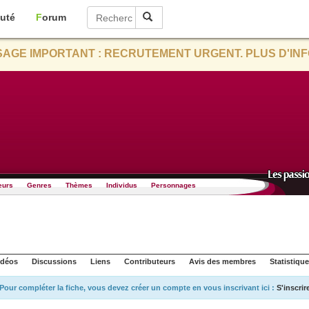
uté
Forum
AGE IMPORTANT : RECRUTEMENT URGENT. PLUS D'INF
eurs
Genres
Thèmes
Individus
Personnages
idéos
Discussions
Liens
Contributeurs
Avis des membres
Statistiqu
Pour compléter la fiche, vous devez créer un compte en vous inscrivant ici :
S'inscrir